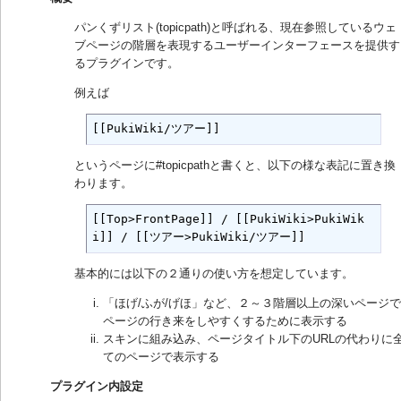
パンくずリスト(topicpath)と呼ばれる、現在参照しているウェ
ブページの階層を表現するユーザーインターフェースを提供す
るプラグインです。
例えば
[[PukiWiki/ツアー]]
というページに#topicpathと書くと、以下の様な表記に置き換
わります。
[[Top>FrontPage]] / [[PukiWiki>PukiWik
i]] / [[ツアー>PukiWiki/ツアー]]
基本的には以下の２通りの使い方を想定しています。
「ほげ/ふが/げほ」など、２～３階層以上の深いページで
ページの行き来をしやすくするために表示する
スキンに組み込み、ページタイトル下のURLの代わりに
てのページで表示する
プラグイン内設定