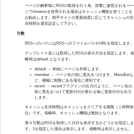
ページの解釈毎にRSSの取得を行う為、頻繁に参照されるペー
ジでshowrssを使用される場合はキャッシュ機能を使うことを
お勧めします。相手サイトの更新頻度に応じてキャッシュの生
存時間を適宜設定して下さい。
引数
RSSへのパスにはRSSへのファイルパスやURLを指定します。
テンプレート名には取得したRSSの表示方法を指定します。省
略時はdefault となります。
default － 単純にページを列挙します。
menubar － ページ名の前に黒丸をつけます。MenuBarな
ど、横幅に制限にある場合に便利です。
recent － recentプラグインの出力のように、ページ名の
前に黒丸をつけて更新日付が変わる毎に更新日付を出力
します。
キャッシュ生存時間はキャッシュをクリアする期限（１時間単
位）です。省略時、キャッシュ機能は無効となります。
第４引数はRSSを取得した日付を表示するかどうかを指定しま
す。1を指定した場合は表示します。省略時は表示しません。