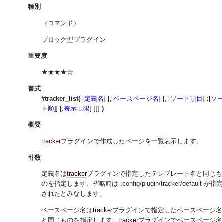
種別
（コマンド）
ブロック型プラグイン
重要度
★★★★☆
書式
#tracker_list(
[
定義名
] [,[
ベースページ名
] [,[[
ソート項目
] :[
ソ
ト順
]] [,
表示上限
] ]]]
)
概要
tracker
プラグインで作成したページを一覧表示します。
引数
定義名は
tracker
プラグインで指定したテンプレート名と同じも
のを指定します。省略時は :config/plugin/tracker/default が指
されたとみなします。
ベースページ名は
tracker
プラグインで指定したベースページ名
と同じものを指定します。
tracker
プラグインでベースページ名