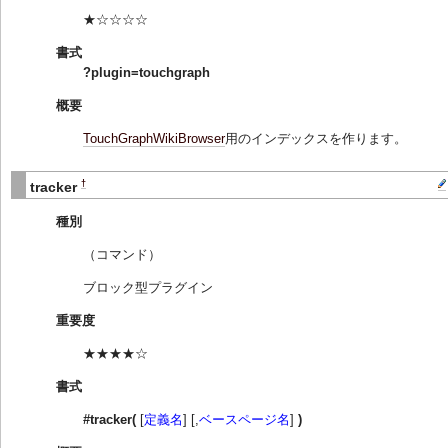
★☆☆☆☆
書式
?plugin=touchgraph
概要
TouchGraphWikiBrowser
用のインデックスを作ります。
†
tracker
種別
（コマンド）
ブロック型プラグイン
重要度
★★★★☆
書式
#tracker(
[
定義名
] [,
ベースページ名
]
)