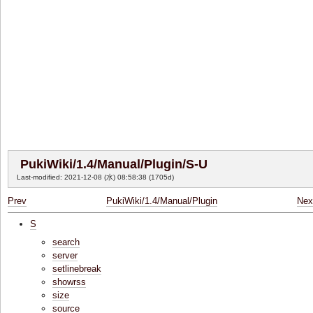
PukiWiki/1.4/Manual/Plugin/S-U
Last-modified: 2021-12-08 (水) 08:58:38
(1705d)
Prev
PukiWiki/1.4/Manual/Plugin
Nex
S
search
server
setlinebreak
showrss
size
source