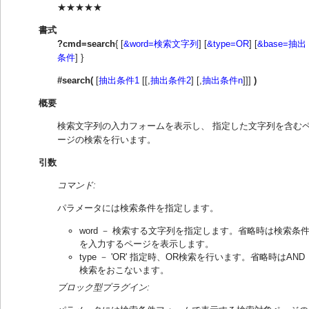
★★★★★
書式
?cmd=search
{ [
&word=検索文字列
] [
&type=OR
] [
&base=抽出
条件
] }
#search(
[
抽出条件1
[[,
抽出条件2
] [,
抽出条件n
]]]
)
概要
検索文字列の入力フォームを表示し、 指定した文字列を含む
ージの検索を行います。
引数
コマンド:
パラメータには検索条件を指定します。
word － 検索する文字列を指定します。省略時は検索条
を入力するページを表示します。
type － 'OR' 指定時、OR検索を行います。省略時はAND
検索をおこないます。
ブロック型プラグイン: