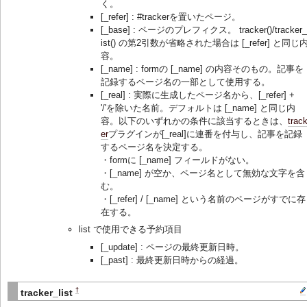
く。
[_refer] : #trackerを置いたページ。
[_base] : ページのプレフィクス。 tracker()/tracker_
ist() の第2引数が省略された場合は [_refer] と同じ
容。
[_name] : formの [_name] の内容そのもの。記事を
記録するページ名の一部として使用する。
[_real] : 実際に生成したページ名から、[_refer] +
'/'を除いた名前。デフォルトは [_name] と同じ内
容。以下のいずれかの条件に該当するときは、
trac
er
プラグインが[_real]に連番を付与し、記事を記録
するページ名を決定する。
・formに [_name] フィールドがない。
・[_name] が空か、ページ名として無効な文字を含
む。
・[_refer] / [_name] という名前のページがすでに存
在する。
list で使用できる予約項目
[_update] : ページの最終更新日時。
[_past] : 最終更新日時からの経過。
†
tracker_list