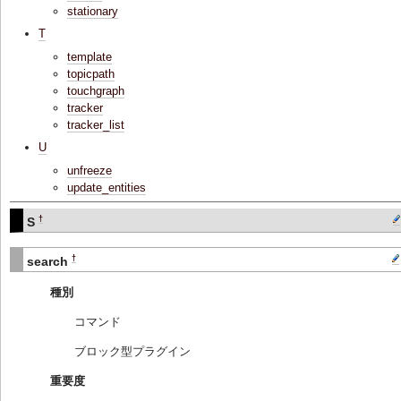
stationary
T
template
topicpath
touchgraph
tracker
tracker_list
U
unfreeze
update_entities
†
S
†
search
種別
コマンド
ブロック型プラグイン
重要度