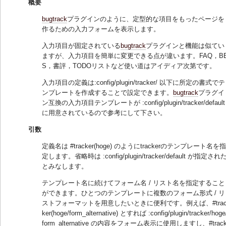
概要
bugtrack
プラグインのように、定型的な項目をもったページを
作るための入力フォームを表示します。
入力項目が固定されている
bugtrack
プラグインと機能は似てい
ますが、入力項目を簡単に変更できる点が違います。FAQ，B
S，書評，TODOリストなど使い道はアイディア次第です。
入力項目の定義は:config/plugin/tracker/ 以下に所定の書式でテ
ンプレートを作成することで設定できます。
bugtrack
プラグイ
ン互換の入力項目テンプレートが :config/plugin/tracker/default
に用意されているので参考にして下さい。
引数
定義名は #tracker(hoge) のようにtrackerのテンプレート名を指
定します。省略時は :config/plugin/tracker/default が指定され
とみなします。
テンプレート名に続けてフォーム名 / リスト名を指定すること
ができます。ひとつのテンプレートに複数のフォーム形式 / リ
ストフォーマットを用意したいときに便利です。例えば、#tra
ker(hoge/form_alternative) とすれば :config/plugin/tracker/hoge
form_alternative の内容をフォーム表示に使用しますし、#trac