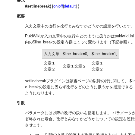
書式
#setlinebreak(
[
on
|
off
|
default
]
)
概要
入力文章中の改行を改行とみなすかどうかの設定を行います。
PukiWikiが入力文章中の改行をどのように扱うかはpukiwiki.ini
内の$line_breakの設定内容によって変わります（下記参照）。
入力文章
$line_break=0;
$line_break=1;
文章１
文章１
文章１文章２
文章２
文章２
setlinebreakプラグインは該当ページの以降の行に関して、 $li
e_breakの設定に因らず改行をどのように扱うかを指定できる
ようになります。
引数
パラメータには以降の改行の扱いを指定します。 パラメータ
省略された場合、改行とみなすかどうかについての設定を逆転
させます。
on － 以降の文章で段落内の改行を改行とみなします($lin