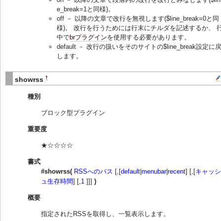
e_break=1と同様)。
off － 以降の文章で改行を無視します($line_break=0と同
様)。 改行を行うためには行末にチルダを記述するか、 
中で
brプラグイン
を使用する必要があります。
default － 改行の扱いをそのサイトの$line_break設定に
します。
†
showrss
種別
ブロック型プラグイン
重要度
★☆☆☆☆
書式
#showrss(
RSSへのパス
[,[
default
|
menubar
|
recent
] [,[
キャッシ
ュ生存時間
] [,
1
]]]
)
概要
指定されたRSSを取得し、一覧表示します。