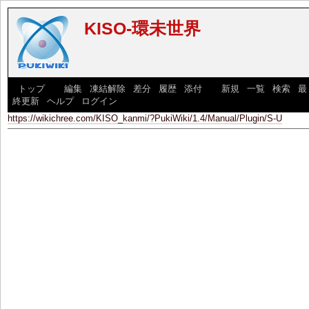
KISO-環未世界
[
トップ
] [
編集
|
凍結解除
|
差分
|
履歴
|
添付
] [
新規
|
一覧
|
検索
|
最
終更新
|
ヘルプ
|
ログイン
]
https://wikichree.com/KISO_kanmi/?PukiWiki/1.4/Manual/Plugin/S-U