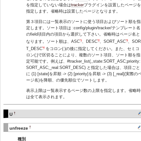
を指定していない場合は
tracker
プラグインを設置したページを
指定します。省略時は設置したページとなります。
第３項目には一覧表示のソートに使う項目およびソート順を指
定します。ソート項目は :config/plugin/tracker/テンプレート名
のfield項目内の項目から選択して下さい。省略時はページ名と
*1
*2
*3
なります。ソート順は、ASC
、DESC
、SORT_ASC
、SOR
*4
T_DESC
をコロン(:)の後に指定してください。また、セミコ
ロン(;)で区切ることにより、複数のソート項目、ソート順を指
定可能です。例えば、#tracker_list(,,state:SORT_ASC;priority:
SORT_ASC;_real:SORT_DESC) と指定した場合は、項目ごと
に (1) [state]を昇順 -> (2) [priority]を昇順 -> (3) [_real](実際の
ージ名)を降順、の優先順位でソートします。
表示上限は一覧表示するページ数の上限を指定します。省略時
は全て表示されます。
†
U
†
unfreeze
種別