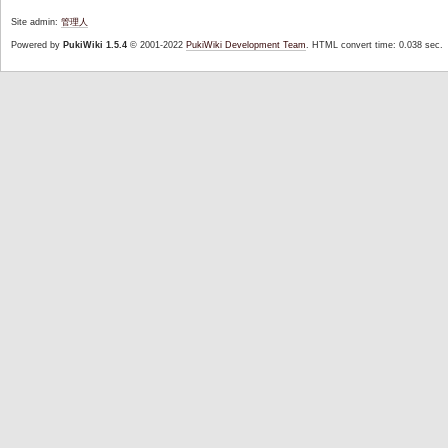
Site admin:
管理人
Powered by
PukiWiki 1.5.4
© 2001-2022
PukiWiki Development Team
. HTML convert time: 0.038 sec.