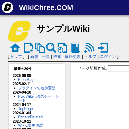
WikiChree.COM
サンプルWiki
[
トップ
] [
新規
|
一覧
|
検索
|
最終更新
|
ヘルプ
|
ログイン
]
ページ新規作成:
最新の20件
2026-08-08
FrontPage
2025-02-11
プラグインの追加要望
2024-04-18
PukiWiki記法のチートシ
ート
2024-04-17
TopPage
2024-01-04
RecentDeleted
2023-10-21
WikiC変更履歴