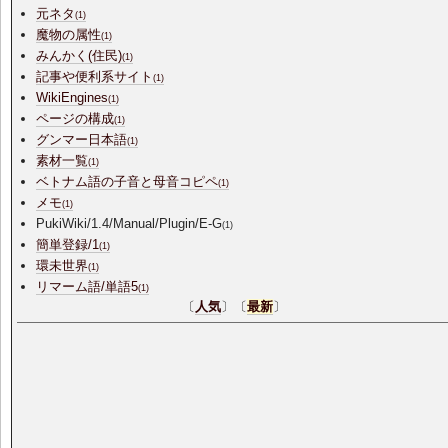
元ネタ
(1)
魔物の属性
(1)
みんかく(住民)
(1)
記事や便利系サイト
(1)
WikiEngines
(1)
ページの構成
(1)
グンマー日本語
(1)
素材一覧
(1)
ベトナム語の子音と母音コピペ
(1)
メモ
(1)
PukiWiki/1.4/Manual/Plugin/E-G
(1)
簡単登録/1
(1)
環未世界
(1)
リマーム語/単語5
(1)
〔
人気
〕〔
最新
〕