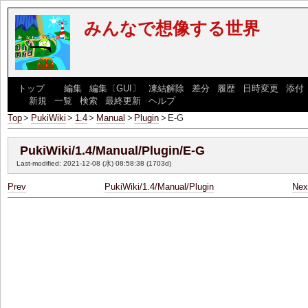
みんなで想像する世界
[
トップ
] [
編集
|
編集〔GUI〕
|
凍結解除
|
差分
|
履歴
|
日時変更
|
添付
] [
新規
|
一覧
|
検索
|
最終更新
|
ヘルプ
]
Top
>
PukiWiki
>
1.4
>
Manual
>
Plugin
>
E-G
PukiWiki/1.4/Manual/Plugin/E-G
Last-modified: 2021-12-08 (水) 08:58:38
(1703d)
Prev
PukiWiki/1.4/Manual/Plugin
Nex