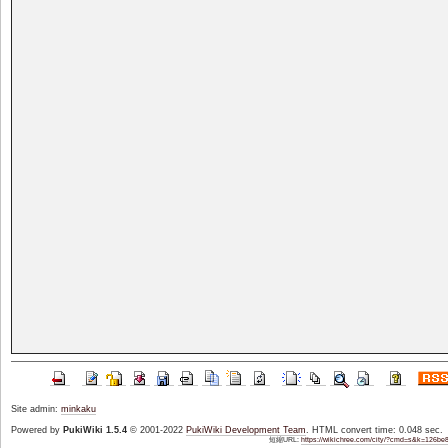
Site admin:
minkaku
Powered by
PukiWiki 1.5.4
© 2001-2022
PukiWiki Development Team
. HTML convert time: 0.048 sec.
短縮URL:
https://wikichree.com/city/?cmd=s&k=126be