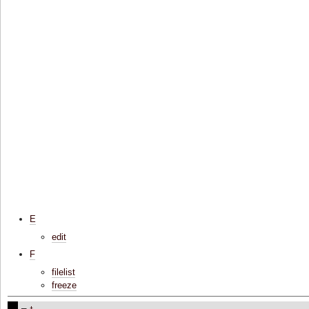
E
edit
F
filelist
freeze
†