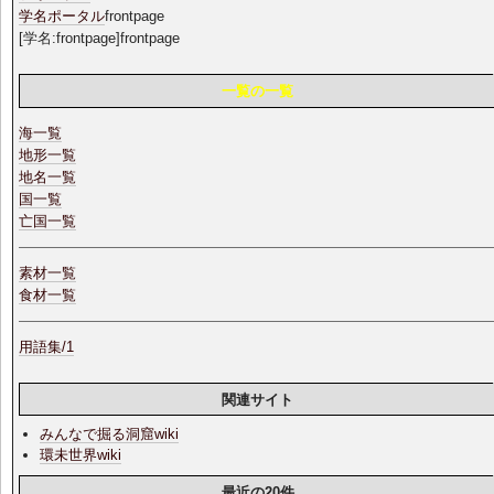
学名ポータル
frontpage
[学名:frontpage]frontpage
一覧の一覧
海一覧
地形一覧
地名一覧
国一覧
亡国一覧
素材一覧
食材一覧
用語集/1
関連サイト
みんなで掘る洞窟wiki
環未世界wiki
最近の20件