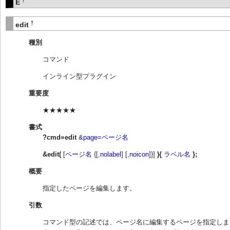
E
†
edit
種別
コマンド
インライン型プラグイン
重要度
★★★★★
書式
?cmd=edit
&page=ページ名
&edit(
[
ページ名
{[,
nolabel
] [,
noicon
]}]
){
ラベル名
};
概要
指定したページを編集します。
引数
コマンド型の記述では、ページ名に編集するページを指定しま