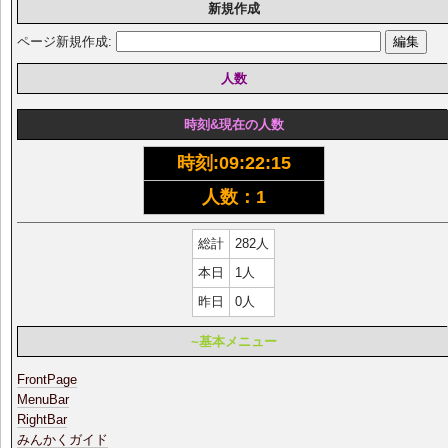
新規作成
ページ新規作成:
人数
時刻&現在の人数
時刻:
09:22:15
人数：1
総計
282人
本日
1人
昨日
0人
~基本メニュー
FrontPage
MenuBar
RightBar
みんかくガイド