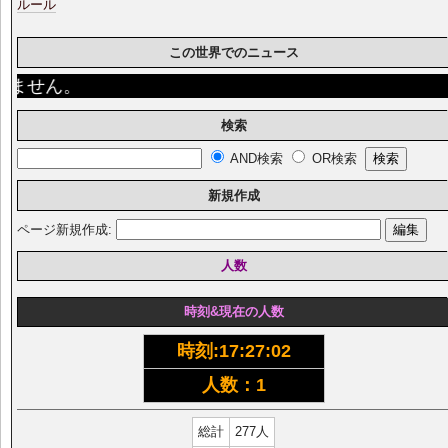
ルール
この世界でのニュース
せん。
検索
AND検索
OR検索
新規作成
ページ新規作成:
人数
時刻&現在の人数
時刻:
17:27:03
人数：1
総計
277人