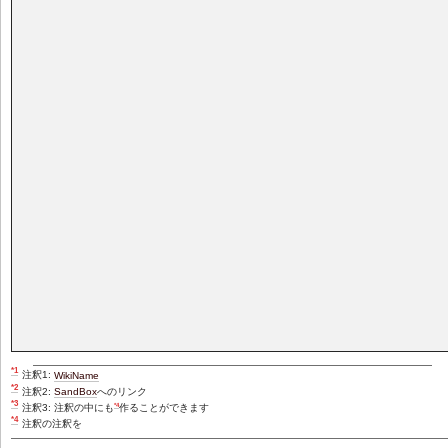
*1
注釈1:
WikiName
*2
注釈2:
SandBox
へのリンク
*3
*4
注釈3: 注釈の中にも
作ることができます
*4
注釈の注釈を