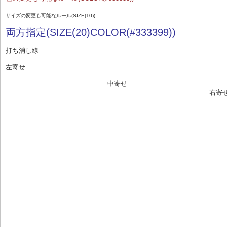
サイズの変更も可能なルール(SIZE(10))
両方指定(SIZE(20)COLOR(#333399))
打ち消し線
左寄せ
中寄せ
右寄