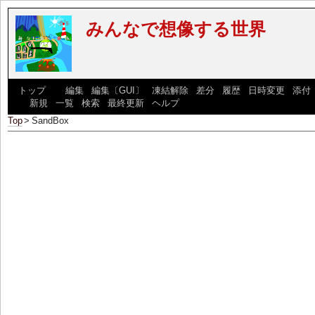
みんなで想像する世界
[
トップ
] [
編集
|
編集〔GUI〕
|
凍結解除
|
差分
|
履歴
|
日時変更
|
添付
] [
新規
|
一覧
|
検索
|
最終更新
|
ヘルプ
]
Top
>
SandBox