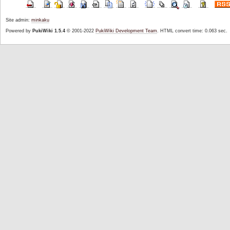
Site admin:
minkaku
Powered by
PukiWiki 1.5.4
© 2001-2022
PukiWiki Development Team
. HTML convert time: 0.063 sec.