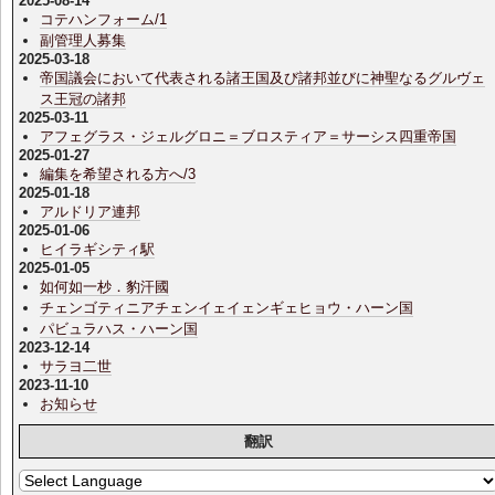
2025-08-14
コテハンフォーム/1
副管理人募集
2025-03-18
帝国議会において代表される諸王国及び諸邦並びに神聖なるグルヴェ
ス王冠の諸邦
2025-03-11
アフェグラス・ジェルグロニ＝ブロスティア＝サーシス四重帝国
2025-01-27
編集を希望される方へ/3
2025-01-18
アルドリア連邦
2025-01-06
ヒイラギシティ駅
2025-01-05
如何如一杪．豹汗國
チェンゴティニアチェンイェイェンギェヒョウ・ハーン国
パビュラハス・ハーン国
2023-12-14
サラヨ二世
2023-11-10
お知らせ
翻訳