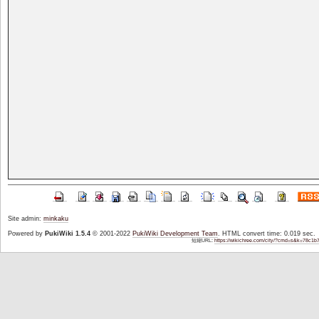
Site admin:
minkaku
Powered by
PukiWiki 1.5.4
© 2001-2022
PukiWiki Development Team
. HTML convert time: 0.019 sec.
短縮URL:
https://wikichree.com/city/?cmd=s&k=78c1b