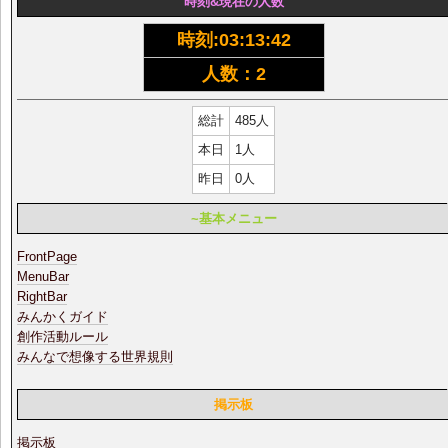
時刻&現在の人数
時刻:
03:13:42
人数：2
総計
485人
本日
1人
昨日
0人
~基本メニュー
FrontPage
MenuBar
RightBar
みんかくガイド
創作活動ルール
みんなで想像する世界規則
掲示板
掲示板