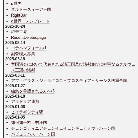
α世界
タルトースィーア王国
RightBar
α世界 テンプレート
2025-10-24
環未世界
RecentDeletedpage
2025-08-14
コテハンフォーム/1
副管理人募集
2025-03-18
帝国議会において代表される諸王国及び諸邦並びに神聖なるグルヴェ
ス王冠の諸邦
2025-03-11
アフェグラス・ジェルグロニ＝ブロスティア＝サーシス四重帝国
2025-01-27
編集を希望される方へ/3
2025-01-18
アルドリア連邦
2025-01-06
ヒイラギシティ駅
2025-01-05
如何如一杪．豹汗國
チェンゴティニアチェンイェイェンギェヒョウ・ハーン国
パビュラハス・ハーン国