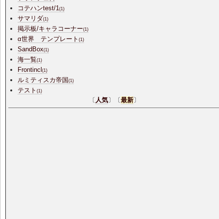
コテハンtest/1
(1)
サマリダ
(1)
掲示板/キャラコーナー
(1)
α世界 テンプレート
(1)
SandBox
(1)
海一覧
(1)
Frontincl
(1)
ルミティスカ帝国
(1)
テスト
(1)
〔
人気
〕〔
最新
〕