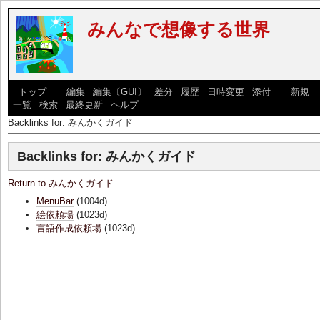
みんなで想像する世界
[
トップ
] [
編集
|
編集〔GUI〕
|
差分
|
履歴
|
日時変更
|
添付
] [
新規
|
一覧
|
検索
|
最終更新
|
ヘルプ
]
Backlinks for: みんかくガイド
Backlinks for: みんかくガイド
Return to みんかくガイド
MenuBar
(1004d)
絵依頼場
(1023d)
言語作成依頼場
(1023d)