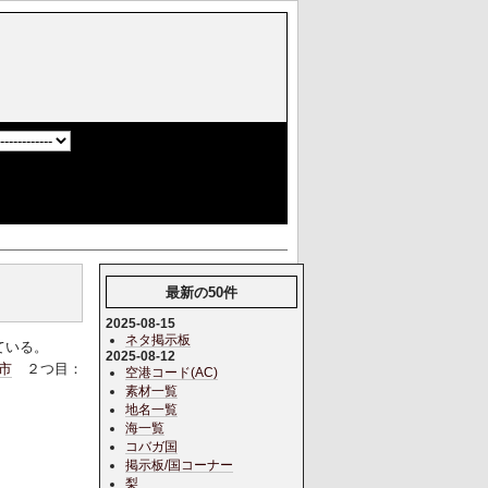
]
最新の50件
2025-08-15
ネタ掲示板
ている。
2025-08-12
市
２つ目：
空港コード(AC)
素材一覧
地名一覧
海一覧
コバガ国
掲示板/国コーナー
梨