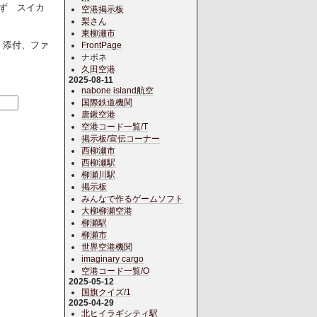
ゆず スイカ
空港掲示板
梨さん
東柳瀬市
 添付、ファ
FrontPage
ナボネ
久田空港
2025-08-11
nabone island航空
国際鉄道機関
唐鍬空港
空港コード一覧/T
掲示板/宣伝コーナー
西柳瀬市
西柳瀬駅
柳瀬川駅
掲示板
みんなで作るゲームソフト
大柳柳瀬空港
柳瀬駅
柳瀬市
世界空港機関
imaginary cargo
空港コード一覧/O
2025-05-12
国旗クイズ/1
2025-04-29
北ヒイラギシティ駅