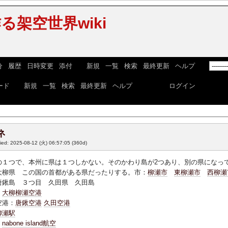
る架空世界wiki
分
|
履歴
|
日時変更
|
添付
] [
新規
|
一覧
|
検索
|
最終更新
|
ヘルプ
] [
ード
] [
新規
|
一覧
|
検索
|
最終更新
|
ヘルプ
] ログイン:
ログイン
ネ
fied: 2025-08-12 (火) 06:57:05
(360d)
の１つで、本州に県は１つしかない。そのかわり島が2つあり、別の県になっ
大柳県 この国の首都がある県だったりする。市：
柳瀬市
東柳瀬市
西柳瀬
唐鍬島 ３つ目 久田県 久田島
：
大柳柳瀬空港
空港：
唐鍬空港
久田空港
柳瀬駅
：
nabone island航空