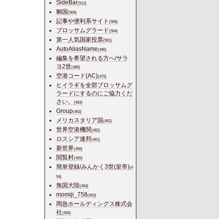
SideBar
(512)
鯛国
(509)
記事や便利系サイト
(506)
ブロッサムグラード
(504)
第一人気国家投票
(501)
AutoAliasName
(490)
編集を希望される方へ/サラ
ヨ2世
(486)
空港コード(AC)
(475)
ヒイラギを全部ブロッサムグ
ラードにするのにご協力くだ
さい。
(463)
Group
(463)
メリカスタリア国
(462)
世界空港機関
(462)
ロスシア連邦
(461)
新世界
(456)
閲覧村
(455)
簡単登録/みんかく3世(皇帝)
(4
54)
無国大陸
(454)
momiji_758
(453)
岡急ホールディングス株式会
社
(450)