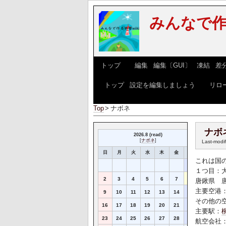
みんなで作
[
トップ
] [
編集
|
編集〔GUI〕
|
凍結
|
差
[
トップ
|
設定を編集しましょう
] [
リロ
Top
>
ナボネ
ナボ
2026.8 (read)
[
ナボネ
]
Last-modi
日
月
火
水
木
金
土
これは国
1
１つ目：
2
3
4
5
6
7
8
唐鍬県 
主要空港
9
10
11
12
13
14
15
その他の
16
17
18
19
20
21
22
主要駅：
23
24
25
26
27
28
29
航空会社