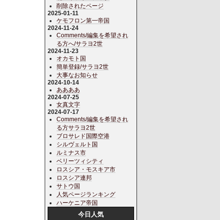
削除されたページ
2025-01-11
ケモフロン第一帝国
2024-11-24
Comments/編集を希望され
る方へ/サラヨ2世
2024-11-23
オカモト国
簡単登録/サラヨ2世
大事なお知らせ
2024-10-14
ああああ
2024-07-25
女真文字
2024-07-17
Comments/編集を希望され
る方サラヨ2世
ブロサレド国際空港
シルヴェルト国
ルミナス市
ベリーツィシティ
ロスシア・モスキア市
ロスシア連邦
サトウ国
人気ページランキング
ハーケニア帝国
今日人気