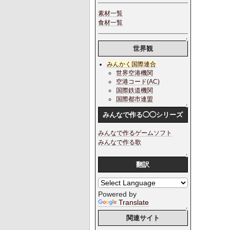
素材一覧
食材一覧
↑
世界観
みんかく国際連合
世界空港機関
空港コード(AC)
国際鉄道機関
国際都市連盟
↑
みんなで作る◯◯シリーズ
みんなで作るゲームソフト
みんなで作る歌
↑
翻訳
Powered by
Translate
↑
関連サイト