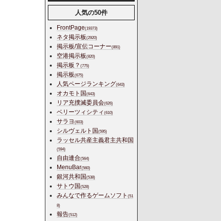
人気の50件
FrontPage
(19373)
ネタ掲示板
(2920)
掲示板/宣伝コーナー
(891)
空港掲示板
(820)
掲示板？
(775)
掲示板
(675)
人気ページランキング
(643)
オカモト国
(643)
リア充撲滅委員会
(626)
ベリーツィシティ
(610)
サラヨ
(603)
シルヴェルト国
(595)
ラッセル共産主義君主共和国
(594)
自由連合
(564)
MenuBar
(560)
銀河共和国
(538)
サトウ国
(528)
みんなで作るゲームソフト
(51
8)
報告
(512)