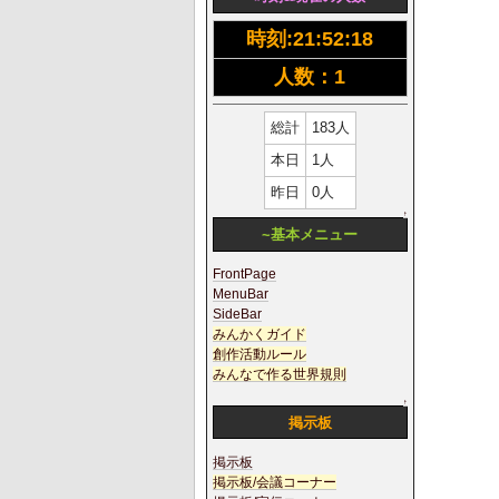
時刻:
21:52:19
人数：1
総計
183人
本日
1人
昨日
0人
↑
~基本メニュー
FrontPage
MenuBar
SideBar
みんかくガイド
創作活動ルール
みんなで作る世界規則
↑
掲示板
掲示板
掲示板/会議コーナー