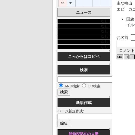
主な輸出
30
31
エビ カ
ニュース
国旗
なし
イル
なし
なし
なし
お名前:
なし
なし
↑
こっからはコピペ
↑
検索
AND検索
OR検索
↑
新規作成
ページ新規作成:
↑
時刻&現在の人数