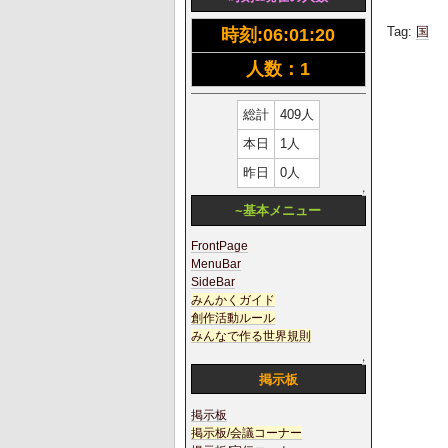
Tag:
国
時刻:
06:01:20
人数：1
総計
409人
本日
1人
昨日
0人
↑
~基本メニュー
FrontPage
MenuBar
SideBar
みんかくガイド
創作活動ルール
みんなで作る世界規則
↑
掲示板
掲示板
掲示板/会議コーナー