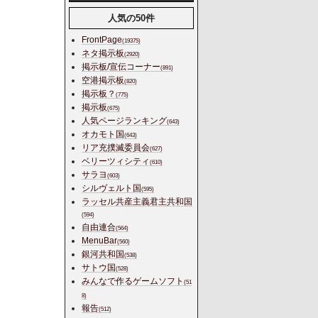
人気の50件
FrontPage
(19375)
ネタ掲示板
(2920)
掲示板/宣伝コーナー
(891)
空港掲示板
(820)
掲示板？
(775)
掲示板
(675)
人気ページランキング
(643)
オカモト国
(643)
リア充撲滅委員会
(627)
ベリーツィシティ
(610)
サラヨ
(603)
シルヴェルト国
(595)
ラッセル共産主義君主共和国
(594)
自由連合
(564)
MenuBar
(560)
銀河共和国
(538)
サトウ国
(528)
みんなで作るゲームソフト
(51
8)
報告
(512)