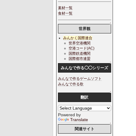
素材一覧
食材一覧
↑
世界観
みんかく国際連合
世界空港機関
空港コード(AC)
国際鉄道機関
国際都市連盟
↑
みんなで作る◯◯シリーズ
みんなで作るゲームソフト
みんなで作る歌
↑
翻訳
Powered by
Translate
↑
関連サイト