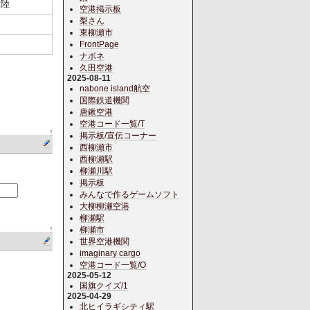
大陸
空港掲示板
梨さん
東柳瀬市
FrontPage
ナボネ
久田空港
2025-08-11
nabone island航空
国際鉄道機関
唐鍬空港
空港コード一覧/T
↑
掲示板/宣伝コーナー
西柳瀬市
西柳瀬駅
柳瀬川駅
掲示板
みんなで作るゲームソフト
大柳柳瀬空港
柳瀬駅
柳瀬市
↑
世界空港機関
imaginary cargo
空港コード一覧/O
2025-05-12
国旗クイズ/1
2025-04-29
北ヒイラギシティ駅