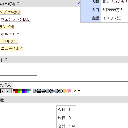
大陸
北
メリカスタ
†
国の市町村
人口
3億9999万人
ンブツ特別州
言語
イグリス語
ウェシントンD.C.
ランド州
ホルチモア
ーベルク州
ニューベルク
†
ント
†
者数
今日
1
昨日
0
合計
409