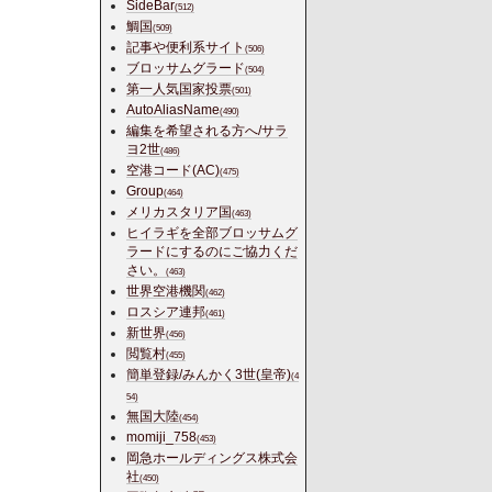
SideBar
(512)
鯛国
(509)
記事や便利系サイト
(506)
ブロッサムグラード
(504)
第一人気国家投票
(501)
AutoAliasName
(490)
編集を希望される方へ/サラ
ヨ2世
(486)
空港コード(AC)
(475)
Group
(464)
メリカスタリア国
(463)
ヒイラギを全部ブロッサムグ
ラードにするのにご協力くだ
さい。
(463)
世界空港機関
(462)
ロスシア連邦
(461)
新世界
(456)
閲覧村
(455)
簡単登録/みんかく3世(皇帝)
(4
54)
無国大陸
(454)
momiji_758
(453)
岡急ホールディングス株式会
社
(450)