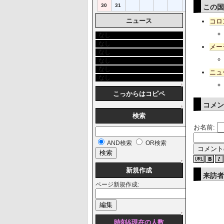
30
31
この
ニュース
コロ
なし
なし
メー
なし
なし
なし
ニュ
なし
↑
こっからはコピペ
コメ
↑
検索
お名前:
AND検索
OR検索
↑
新規作成
来訪
ページ新規作成:
↑
時刻&現在の人数