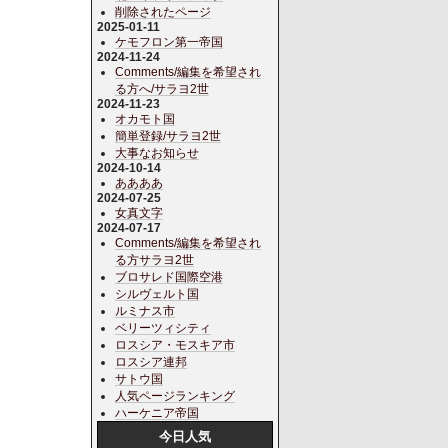
削除されたページ
2025-01-11
ケモフロン第一帝国
2024-11-24
Comments/編集を希望され
る方へ/サラヨ2世
2024-11-23
オカモト国
簡単登録/サラヨ2世
大事なお知らせ
2024-10-14
ああああ
2024-07-25
女真文字
2024-07-17
Comments/編集を希望され
る方サラヨ2世
ブロサレド国際空港
シルヴェルト国
ルミナス市
ベリーツィシティ
ロスシア・モスキア市
ロスシア連邦
サトウ国
人気ページランキング
ハーケニア帝国
今日人気