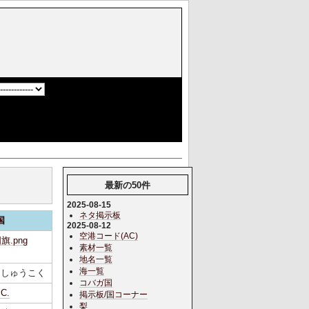
]
最新の50件
2025-08-15
ネタ掲示板
国
2025-08-12
空港コード(AC)
素材一覧
地名一覧
海一覧
っしゅうこく
コバガ国
C.
掲示板/国コーナー
梨