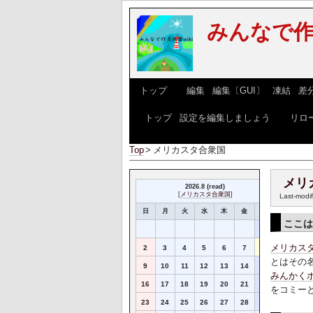
みんなで作
[
トップ
] [
編集
|
編集〔GUI〕
|
凍結
|
差
[
トップ
|
設定を編集しましょう
] [
リロ
Top
>
メリカスタ合衆国
メリ
2026.8 (read)
[
メリカスタ合衆国
]
Last-modi
日
月
火
水
木
金
土
ここ
1
メリカス
2
3
4
5
6
7
8
とはその
9
10
11
12
13
14
15
みんかく
16
17
18
19
20
21
22
をコミー
23
24
25
26
27
28
29