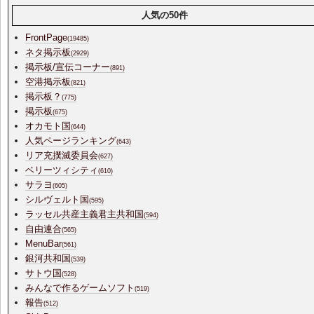
人気の50件
FrontPage
(19485)
ネタ掲示板
(2929)
掲示板/宣伝コーナー
(891)
空港掲示板
(821)
掲示板？
(775)
掲示板
(675)
オカモト国
(644)
人気ページランキング
(643)
リア充撲滅委員会
(627)
ベリーツィシティ
(610)
サラヨ
(605)
シルヴェルト国
(595)
ラッセル共産主義君主共和国
(594)
自由連合
(565)
MenuBar
(561)
銀河共和国
(539)
サトウ国
(528)
みんなで作るゲームソフト
(519)
報告
(512)