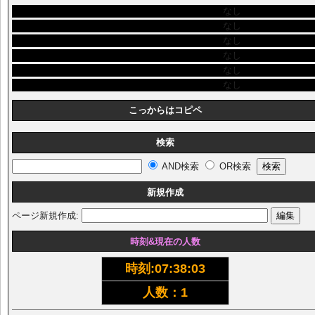
なし
なし
なし
なし
なし
なし
こっからはコピペ
検索
AND検索
OR検索
新規作成
ページ新規作成:
時刻&現在の人数
時刻:
07:38:03
人数：1