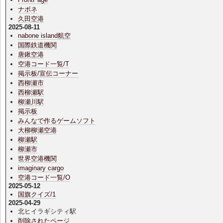
ナボネ
久田空港
2025-08-11
nabone island航空
国際鉄道機関
唐鍬空港
空港コード一覧/T
掲示板/宣伝コーナー
西柳瀬市
西柳瀬駅
柳瀬川駅
掲示板
みんなで作るゲームソフト
大柳柳瀬空港
柳瀬駅
柳瀬市
世界空港機関
imaginary cargo
空港コード一覧/O
2025-05-12
国旗クイズ/1
2025-04-29
北ヒイラギシティ駅
削除されたページ