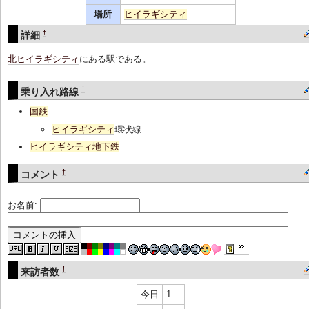
場所
ヒイラギシティ
†
詳細
北ヒイラギシティ
にある駅である。
†
乗り入れ路線
国鉄
ヒイラギシティ
環状線
ヒイラギシティ地下鉄
†
コメント
お名前:
†
来訪者数
今日
1