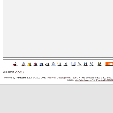
Site admin:
みんかく
Powered by
PukiWiki 1.5.4
© 2001-2022
PukiWiki Development Team
. HTML convert time: 0.202 sec.
短縮URL:
https://wikichree.com/cityX/?cmd=s&k=571b3