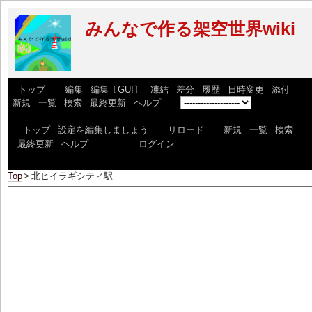
みんなで作る架空世界wiki
[
トップ
] [
編集
|
編集〔GUI〕
|
凍結
|
差分
|
履歴
|
日時変更
|
添付
] [
新規
|
一覧
|
検索
|
最終更新
|
ヘルプ
] [
]
[
トップ
|
設定を編集しましょう
] [
リロード
] [
新規
|
一覧
|
検索
|
最終更新
|
ヘルプ
] ログイン:
ログイン
Top
>
北ヒイラギシティ駅