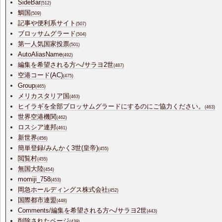
SideBar
(512)
鯛国
(509)
記事や便利系サイト
(507)
ブロッサムグラード
(504)
第一人気国家投票
(501)
AutoAliasName
(492)
編集を希望される方へ/サラヨ2世
(487)
空港コード(AC)
(475)
Group
(465)
メリカスタリア国
(463)
ヒイラギを全部ブロッサムグラードにするのにご協力ください。
(463)
世界空港機関
(462)
ロスシア連邦
(461)
新世界
(456)
簡単登録/みんかく3世(皇帝)
(455)
閲覧村
(455)
無国大陸
(454)
momiji_758
(453)
岡急ホールディングス株式会社
(452)
国際都市連盟
(448)
Comments/編集を希望される方へ/サラヨ2世
(443)
削除されたページ
(439)