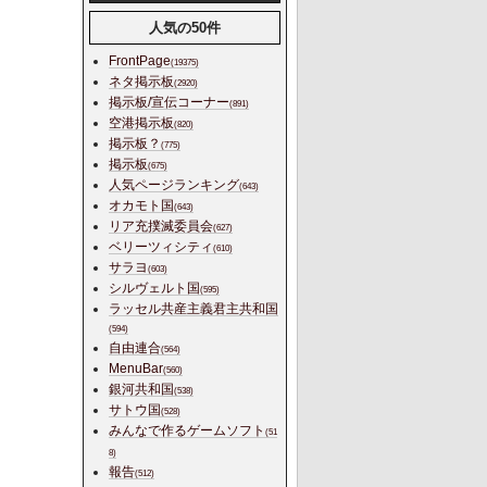
人気の50件
FrontPage
(19375)
ネタ掲示板
(2920)
掲示板/宣伝コーナー
(891)
空港掲示板
(820)
掲示板？
(775)
掲示板
(675)
人気ページランキング
(643)
オカモト国
(643)
リア充撲滅委員会
(627)
ベリーツィシティ
(610)
サラヨ
(603)
シルヴェルト国
(595)
ラッセル共産主義君主共和国
(594)
自由連合
(564)
MenuBar
(560)
銀河共和国
(538)
サトウ国
(528)
みんなで作るゲームソフト
(51
8)
報告
(512)