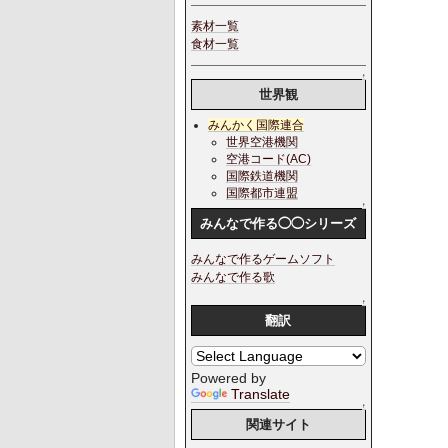
素材一覧
食材一覧
↑
世界観
みんかく国際連合
世界空港機関
空港コード(AC)
国際鉄道機関
国際都市連盟
↑
みんなで作る◯◯シリーズ
みんなで作るゲームソフト
みんなで作る歌
↑
翻訳
Powered by
Translate
↑
関連サイト