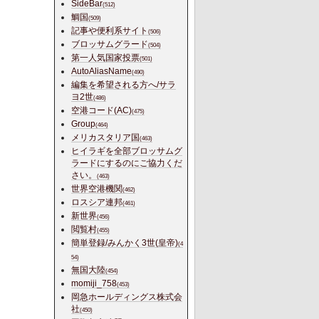
SideBar
(512)
鯛国
(509)
記事や便利系サイト
(506)
ブロッサムグラード
(504)
第一人気国家投票
(501)
AutoAliasName
(490)
編集を希望される方へ/サラ
ヨ2世
(486)
空港コード(AC)
(475)
Group
(464)
メリカスタリア国
(463)
ヒイラギを全部ブロッサムグ
ラードにするのにご協力くだ
さい。
(463)
世界空港機関
(462)
ロスシア連邦
(461)
新世界
(456)
閲覧村
(455)
簡単登録/みんかく3世(皇帝)
(4
54)
無国大陸
(454)
momiji_758
(453)
岡急ホールディングス株式会
社
(450)