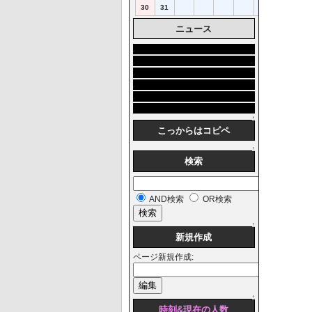
30
31
ニュース
なし
なし
なし
なし
なし
なし
↑
こっからはコピペ
↑
検索
AND検索
OR検索
↑
新規作成
ページ新規作成:
↑
時刻&現在の人数