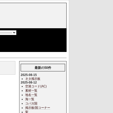
]
最新の50件
2025-08-15
ネタ掲示板
2025-08-12
空港コード(AC)
素材一覧
地名一覧
海一覧
コバガ国
掲示板/国コーナー
梨