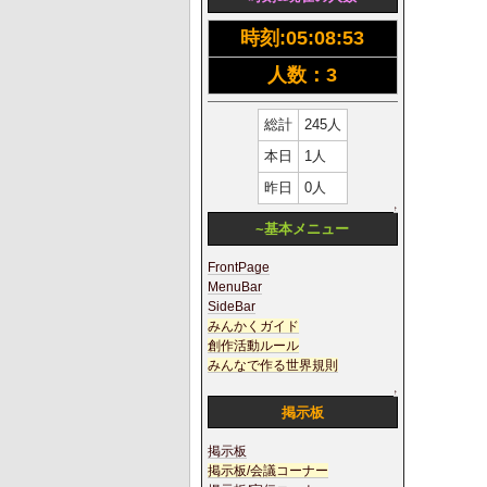
時刻:
05:08:53
人数：3
総計
245人
本日
1人
昨日
0人
↑
~基本メニュー
FrontPage
MenuBar
SideBar
みんかくガイド
創作活動ルール
みんなで作る世界規則
↑
掲示板
掲示板
掲示板/会議コーナー