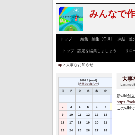
みんなで作
[
トップ
] [
編集
|
編集〔GUI〕
|
凍結
|
差
[
トップ
|
設定を編集しましょう
] [
リロ
Top
>
大事なお知らせ
大事
2026.8 (read)
[
大事なお知らせ
]
Last-modi
日
月
火
水
木
金
土
新wiki創
1
https://s
2
3
4
5
6
7
8
このwik
9
10
11
12
13
14
15
16
17
18
19
20
21
22
23
24
25
26
27
28
29