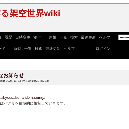
る架空世界wiki
分
|
履歴
|
日時変更
|
添付
] [
新規
|
一覧
|
検索
|
最終更新
|
ヘルプ
] [
ード
] [
新規
|
一覧
|
検索
|
最終更新
|
ヘルプ
] ログイン:
ログイン
なお知らせ
fied: 2024-11-23 (土) 19:15:30
(622d)
立！
ekaikyousaku.fandom.com/ja
iではパクリを積極的に規制していきます。