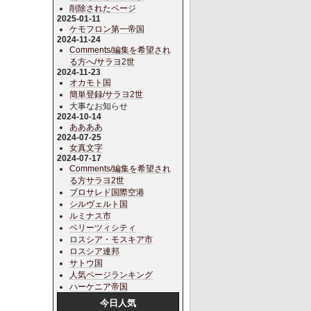
削除されたページ
2025-01-11
ケモフロン第一帝国
2024-11-24
Comments/編集を希望され
る方へ/サラヨ2世
2024-11-23
オカモト国
簡単登録/サラヨ2世
大事なお知らせ
2024-10-14
ああああ
2024-07-25
女真文字
2024-07-17
Comments/編集を希望され
る方サラヨ2世
ブロサレド国際空港
シルヴェルト国
ルミナス市
ベリーツィシティ
ロスシア・モスキア市
ロスシア連邦
サトウ国
人気ページランキング
ハーケニア帝国
今日人気