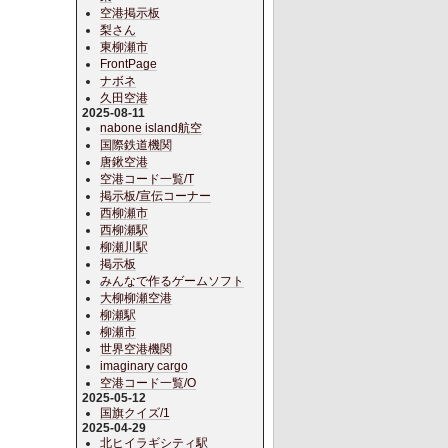
空港掲示板
梨さん
東柳瀬市
FrontPage
ナボネ
久田空港
2025-08-11
nabone island航空
国際鉄道機関
唐鍬空港
空港コード一覧/T
掲示板/宣伝コーナー
西柳瀬市
西柳瀬駅
柳瀬川駅
掲示板
みんなで作るゲームソフト
大柳柳瀬空港
柳瀬駅
柳瀬市
世界空港機関
imaginary cargo
空港コード一覧/O
2025-05-12
国旗クイズ/1
2025-04-29
北ヒイラギシティ駅