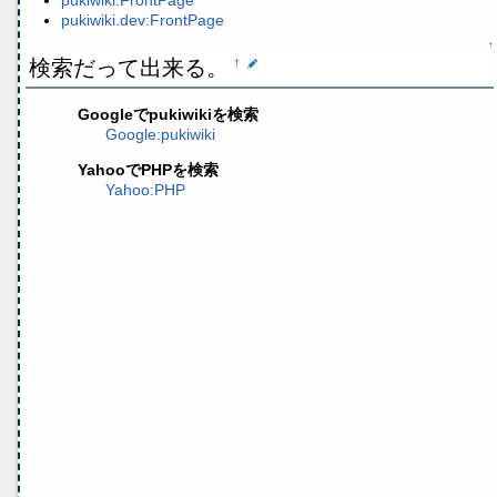
pukiwiki:FrontPage
pukiwiki.dev:FrontPage
↑
検索だって出来る。
†
Googleでpukiwikiを検索
Google:pukiwiki
YahooでPHPを検索
Yahoo:PHP