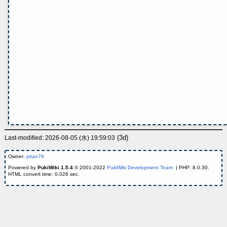
(3d)
Last-modified: 2026-08-05 (水) 19:59:03
Owner:
pitan76
Powered by
PukiWiki 1.5.4
© 2001-2022
PukiWiki Development Team
| PHP: 8.0.30.
HTML convert time: 0.026 sec.