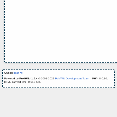
Owner:
pitan76
Powered by
PukiWiki 1.5.4
© 2001-2022
PukiWiki Development Team
| PHP: 8.0.30.
HTML convert time: 0.018 sec.