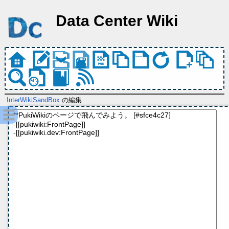
Data Center Wiki
InterWikiSandBox
の編集