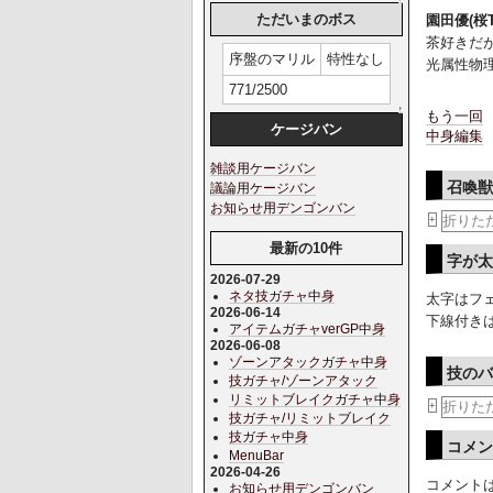
ただいまのボス
園田優(桜T
茶好きだ
序盤のマリル
特性なし
光属性物
771/2500
↑
もう一回
ケージバン
中身編集
雑談用ケージバン
召喚
議論用ケージバン
お知らせ用デンゴンバン
折りた
+
最新の10件
字が
2026-07-29
ネタ技ガチャ中身
太字はフ
2026-06-14
下線付き
アイテムガチャverGP中身
2026-06-08
ゾーンアタックガチャ中身
技の
技ガチャ/ゾーンアタック
リミットブレイクガチャ中身
折りた
+
技ガチャ/リミットブレイク
技ガチャ中身
コメ
MenuBar
2026-04-26
コメント
お知らせ用デンゴンバン