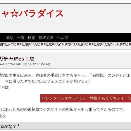
チャ☆パラダイス
] [
新規
|
一覧
|
検索
|
最終更新
|
ヘルプ
]
se/?%E5%8F%AC%E5%96%9A%E3%82%AC%E3%83%81%E3%83%A3/Fes%EF%B
チャ/Fes！/2
fied: 2025-02-04 (火) 19:22:40
(547d)
呼び出す事が出来る、冒険者の手助けをするキャラ、「召喚獣」のガチャだよ
テーマに沿ったヤツだけ出るフェスガチャが引けるぞ!
ーマは
バレンタイン&ホワイトデー特集！あまくちスイー
トにあったものの復刻版でそのサイトの魚拓から引っ張ってきたものです。
ちら
†
出るかな？