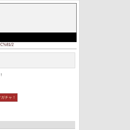
C%81/2
！
ツガチャ！