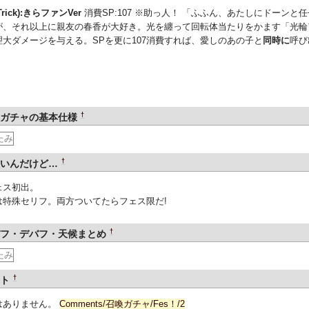
rick):きらファンVer
消費SP:107 ※助っ人！ 「ふふん、あたしにドーン
が、それ以上に親友の春香が大好き。光を纏って回転体当たりをかます「光輪
理大ダメージを与える。SPを更に107消費すれば、愛しのあの子と
同時に
呼び
†
獣ガチャの基本仕様
たみ
†
太いんだけど…
ェス初出。
は特殊セリフ。両方ついてたらフェス限だ!
†
バフ・デバフ・天候まとめ
たみ
†
ント
はありません。
Comments/召喚ガチャ/Fes！/2