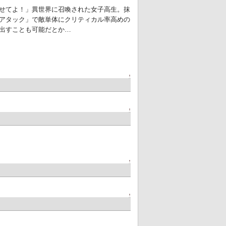
と任せてよ！」異世界に召喚された女子高生。抹
アタック」で敵単体にクリティカル率高めの
出すことも可能だとか…
↑
↑
↑
↑