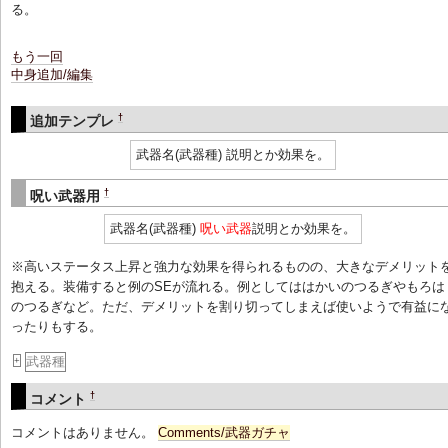
る。
もう一回
中身追加/編集
†
追加テンプレ
武器名(武器種) 説明とか効果を。
†
呪い武器用
武器名(武器種)
呪い武器
説明とか効果を。
※高いステータス上昇と強力な効果を得られるものの、大きなデメリット
抱える。装備すると例のSEが流れる。例としてははかいのつるぎやもろは
のつるぎなど。ただ、デメリットを割り切ってしまえば使いようで有益に
ったりもする。
武器種
+
†
コメント
コメントはありません。
Comments/武器ガチャ