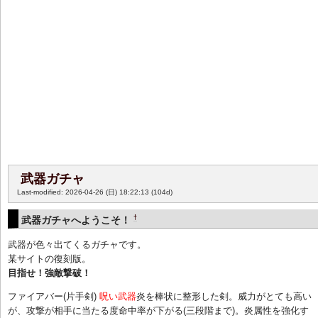
武器ガチャ
Last-modified: 2026-04-26 (日) 18:22:13
(104d)
†
武器ガチャへようこそ！
武器が色々出てくるガチャです。
某サイトの復刻版。
目指せ！強敵撃破！
ファイアバー(片手剣)
呪い武器
炎を棒状に整形した剣。威力がとても高い
が、攻撃が相手に当たる度命中率が下がる(三段階まで)。炎属性を強化す