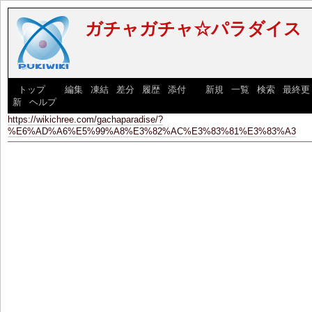
ガチャガチャ☆パラダイス
[
トップ
] [
編集
|
凍結
|
差分
|
履歴
|
添付
] [
新規
|
一覧
|
検索
|
最終更
新
|
ヘルプ
]
https://wikichree.com/gachaparadise/?
%E6%AD%A6%E5%99%A8%E3%82%AC%E3%83%81%E3%83%A3