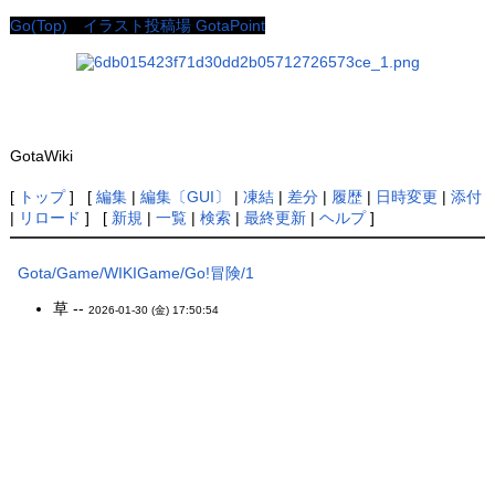
Go(Top)
イラスト投稿場
GotaPoint
GotaWiki
[
トップ
] [
編集
|
編集〔GUI〕
|
凍結
|
差分
|
履歴
|
日時変更
|
添付
|
リロード
] [
新規
|
一覧
|
検索
|
最終更新
|
ヘルプ
]
Gota/Game/WIKIGame/Go!冒険/1
草 --
2026-01-30 (金) 17:50:54