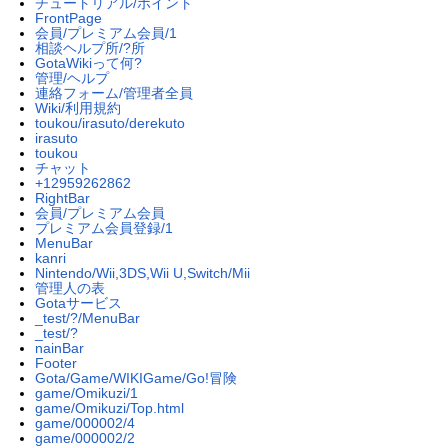
チュートリアル/ポイント
FrontPage
会員/プレミアム会員/1
相談ヘルプ所/?所
GotaWikiって何?
管理/ヘルプ
連絡フォーム/管理者全員
Wiki/利用規約
toukou/irasuto/derekuto
irasuto
toukou
チャット
+12959262862
RightBar
会員/プレミアム会員
プレミアム会員登録/1
MenuBar
kanri
Nintendo/Wii,3DS,Wii U,Switch/Mii
管理人の表
Gotaサービス
_test/?/MenuBar
_test/?
nainBar
Footer
Gota/Game/WIKIGame/Go!冒険
game/Omikuzi/1
game/Omikuzi/Top.html
game/000002/4
game/000002/2