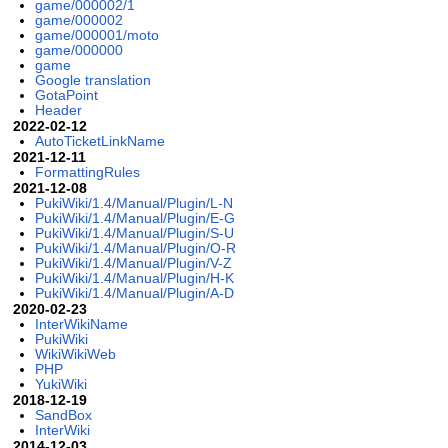
game/000002/1
game/000002
game/000001/moto
game/000000
game
Google translation
GotaPoint
Header
2022-02-12
AutoTicketLinkName
2021-12-11
FormattingRules
2021-12-08
PukiWiki/1.4/Manual/Plugin/L-N
PukiWiki/1.4/Manual/Plugin/E-G
PukiWiki/1.4/Manual/Plugin/S-U
PukiWiki/1.4/Manual/Plugin/O-R
PukiWiki/1.4/Manual/Plugin/V-Z
PukiWiki/1.4/Manual/Plugin/H-K
PukiWiki/1.4/Manual/Plugin/A-D
2020-02-23
InterWikiName
PukiWiki
WikiWikiWeb
PHP
YukiWiki
2018-12-19
SandBox
InterWiki
2014-12-03