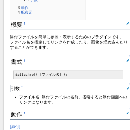
動作
配布元
概要
†
添付ファイルを簡単に参照・表示するためのプラグインです。
ファイル名を指定してリンクを作成したり、画像を埋め込んだり
することができます。
↑
書式
†
&attachref( [ファイル名] );
↑
引数
†
ファイル名: 添付ファイルの名前。省略すると添付画面への
リンクになります。
↑
動作
†
[添付]