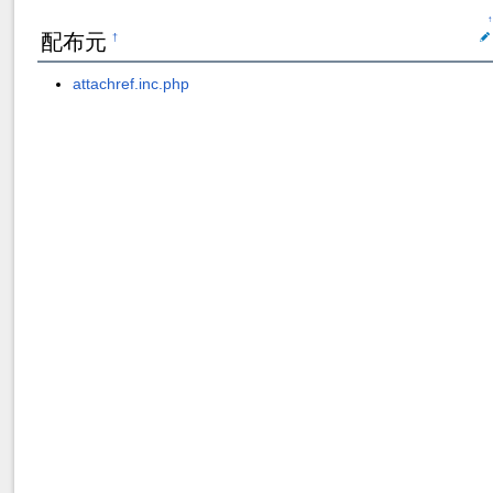
↑
配布元
†
attachref.inc.php