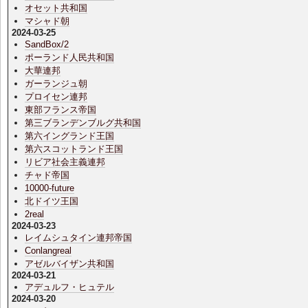
オセット共和国
マシャド朝
2024-03-25
SandBox/2
ポーランド人民共和国
大華連邦
ガーランジュ朝
プロイセン連邦
東部フランス帝国
第三ブランデンブルグ共和国
第六イングランド王国
第六スコットランド王国
リビア社会主義連邦
チャド帝国
10000-future
北ドイツ王国
2real
2024-03-23
レイムシュタイン連邦帝国
Conlangreal
アゼルバイザン共和国
2024-03-21
アデュルフ・ヒュテル
2024-03-20