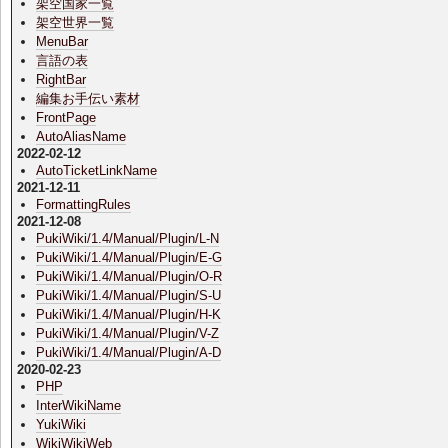
架空国家一覧
架空世界一覧
MenuBar
言語の表
RightBar
編集お手伝い素材
FrontPage
AutoAliasName
2022-02-12
AutoTicketLinkName
2021-12-11
FormattingRules
2021-12-08
PukiWiki/1.4/Manual/Plugin/L-N
PukiWiki/1.4/Manual/Plugin/E-G
PukiWiki/1.4/Manual/Plugin/O-R
PukiWiki/1.4/Manual/Plugin/S-U
PukiWiki/1.4/Manual/Plugin/H-K
PukiWiki/1.4/Manual/Plugin/V-Z
PukiWiki/1.4/Manual/Plugin/A-D
2020-02-23
PHP
InterWikiName
YukiWiki
WikiWikiWeb