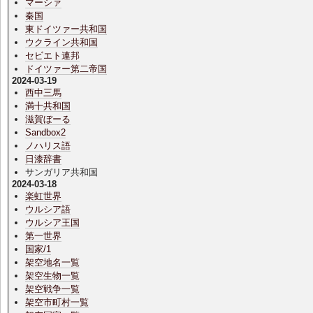
マーシァ
秦国
東ドイツァー共和国
ウクライン共和国
セビエト連邦
ドイツァー第二帝国
2024-03-19
西中三馬
満十共和国
滋賀ぼーる
Sandbox2
ノハリス語
日漆辞書
サンガリア共和国
2024-03-18
楽虹世界
ウルシア語
ウルシア王国
第一世界
国家/1
架空地名一覧
架空生物一覧
架空戦争一覧
架空市町村一覧