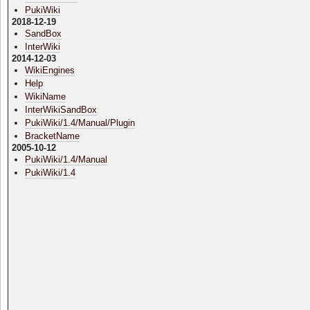
PukiWiki
2018-12-19
SandBox
InterWiki
2014-12-03
WikiEngines
Help
WikiName
InterWikiSandBox
PukiWiki/1.4/Manual/Plugin
BracketName
2005-10-12
PukiWiki/1.4/Manual
PukiWiki/1.4