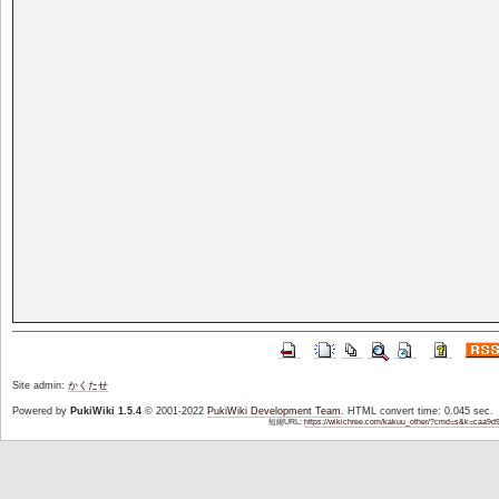
Site admin:
かくたせ
Powered by
PukiWiki 1.5.4
© 2001-2022
PukiWiki Development Team
. HTML convert time: 0.045 sec.
短縮URL:
https://wikichree.com/kakuu_other/?cmd=s&k=caa9d