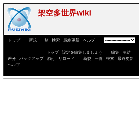
架空多世界wiki
[
トップ
] [
新規
|
一覧
|
検索
|
最終更新
|
ヘルプ
] [
]
っdfxっdxっdfxっdf [
トップ
|
設定を編集しましょう
] [
編集
|
凍結
|
差分
|
バックアップ
|
添付
|
リロード
] [
新規
|
一覧
|
検索
|
最終更新
|
ヘルプ
]