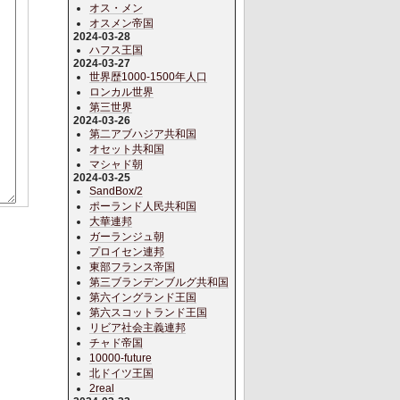
オス・メン
オスメン帝国
2024-03-28
ハフス王国
2024-03-27
世界歴1000-1500年人口
ロンカル世界
第三世界
2024-03-26
第二アブハジア共和国
オセット共和国
マシャド朝
2024-03-25
SandBox/2
ポーランド人民共和国
大華連邦
ガーランジュ朝
プロイセン連邦
東部フランス帝国
第三ブランデンブルグ共和国
第六イングランド王国
第六スコットランド王国
リビア社会主義連邦
チャド帝国
10000-future
北ドイツ王国
2real