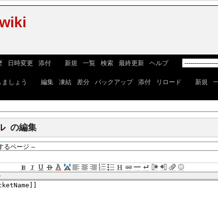
iki
歴
|
日時変更
|
添付
] [
新規
|
一覧
|
検索
|
最終更新
|
ヘルプ
] [
しましょう
] [
編集
|
凍結
|
差分
|
バックアップ
|
添付
|
リロード
] [
新規
|
ル
の編集