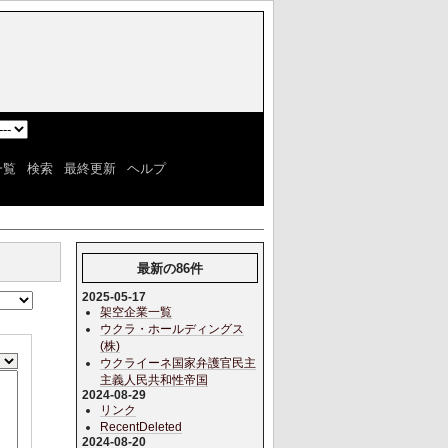
]
一覧
|
検索
|
最終更新
|
ヘルプ
]
最新の86件
2025-05-17
架空企業一覧
ウクラ・ホールディングス
(株)
ウクライーネ国家弁護官民主
主義人民共和性帝国
2024-08-29
リンク
RecentDeleted
2024-08-20