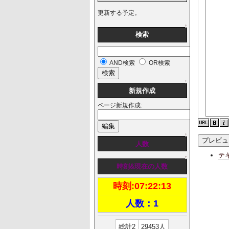
更新する予定。
↑
検索
AND検索
OR検索
↑
新規作成
ページ新規作成:
↑
人数
テ
↑
時刻&現在の人数
時刻:
07:22:14
人数：1
総計2
29453人