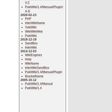
V-Z
PukiWiki/1.4/Manual/Plugin/
A-D
2020-02-23
PHP
InterWikiName
YukiWiki
WikiWikiWeb
PukiWiki
2018-12-19
SandBox
InterWiki
2014-12-03
WikiEngines
Help
WikiName
InterWikiSandBox
PukiWiki/1.4/Manual/Plugin
BracketName
2005-10-12
PukiWiki/1.4/Manual
PukiWiki/1.4