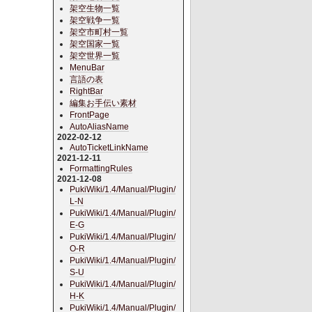
架空生物一覧
架空戦争一覧
架空市町村一覧
架空国家一覧
架空世界一覧
MenuBar
言語の表
RightBar
編集お手伝い素材
FrontPage
AutoAliasName
2022-02-12
AutoTicketLinkName
2021-12-11
FormattingRules
2021-12-08
PukiWiki/1.4/Manual/Plugin/
L-N
PukiWiki/1.4/Manual/Plugin/
E-G
PukiWiki/1.4/Manual/Plugin/
O-R
PukiWiki/1.4/Manual/Plugin/
S-U
PukiWiki/1.4/Manual/Plugin/
H-K
PukiWiki/1.4/Manual/Plugin/