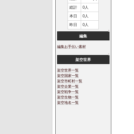
総計
0人
本日
0人
昨日
0人
↑
編集
編集お手伝い素材
↑
架空世界
架空世界一覧
架空国家一覧
架空市町村一覧
架空企業一覧
架空戦争一覧
架空生物一覧
架空地名一覧