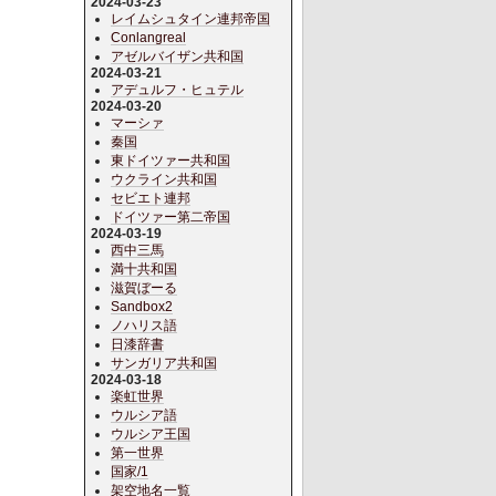
2024-03-23
レイムシュタイン連邦帝国
Conlangreal
アゼルバイザン共和国
2024-03-21
アデュルフ・ヒュテル
2024-03-20
マーシァ
秦国
東ドイツァー共和国
ウクライン共和国
セビエト連邦
ドイツァー第二帝国
2024-03-19
西中三馬
満十共和国
滋賀ぼーる
Sandbox2
ノハリス語
日漆辞書
サンガリア共和国
2024-03-18
楽虹世界
ウルシア語
ウルシア王国
第一世界
国家/1
架空地名一覧