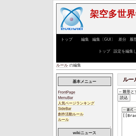
架空多世界w
[
トップ
] [
編集
|
編集〔GUI〕
|
差分
|
履
っdfxっdxっdfxっdf [
トップ
|
設定を編集
ルール
の編集
ルー
基本メニュー
FrontPage
MenuBar
人気ページランキング
SideBar
創作活動ルール
ルール
↑
wikiニュース