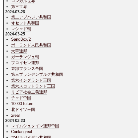
ロンカル世界
第三世界
2024-03-26
第二アブハジア共和国
オセット共和国
マシャド朝
2024-03-25
SandBox/2
ポーランド人民共和国
大華連邦
ガーランジュ朝
プロイセン連邦
東部フランス帝国
第三ブランデンブルグ共和国
第六イングランド王国
第六スコットランド王国
リビア社会主義連邦
チャド帝国
10000-future
北ドイツ王国
2real
2024-03-23
レイムシュタイン連邦帝国
Conlangreal
アゼルバイザン共和国