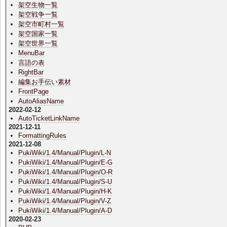
架空生物一覧
架空戦争一覧
架空市町村一覧
架空国家一覧
架空世界一覧
MenuBar
言語の表
RightBar
編集お手伝い素材
FrontPage
AutoAliasName
2022-02-12
AutoTicketLinkName
2021-12-11
FormattingRules
2021-12-08
PukiWiki/1.4/Manual/Plugin/L-N
PukiWiki/1.4/Manual/Plugin/E-G
PukiWiki/1.4/Manual/Plugin/O-R
PukiWiki/1.4/Manual/Plugin/S-U
PukiWiki/1.4/Manual/Plugin/H-K
PukiWiki/1.4/Manual/Plugin/V-Z
PukiWiki/1.4/Manual/Plugin/A-D
2020-02-23