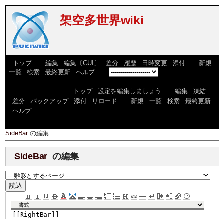
架空多世界wiki
[
トップ
] [
編集
|
編集〔GUI〕
|
差分
|
履歴
|
日時変更
|
添付
] [
新規
|
一覧
|
検索
|
最終更新
|
ヘルプ
] [
]
っdfxっdxっdfxっdf [
トップ
|
設定を編集しましょう
] [
編集
|
凍結
|
差分
|
バックアップ
|
添付
|
リロード
] [
新規
|
一覧
|
検索
|
最終更新
|
ヘルプ
]
SideBar
の編集
SideBar
の編集