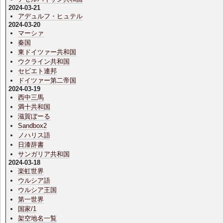
2024-03-21
アデュルフ・ヒュテル
2024-03-20
マーシァ
秦国
東ドイツァー共和国
ウクライン共和国
セビエト連邦
ドイツァー第二帝国
2024-03-19
西中三馬
満十共和国
滋賀ぼーる
Sandbox2
ノハリス語
日漆辞書
サンガリア共和国
2024-03-18
楽虹世界
ウルシア語
ウルシア王国
第一世界
国家/1
架空地名一覧