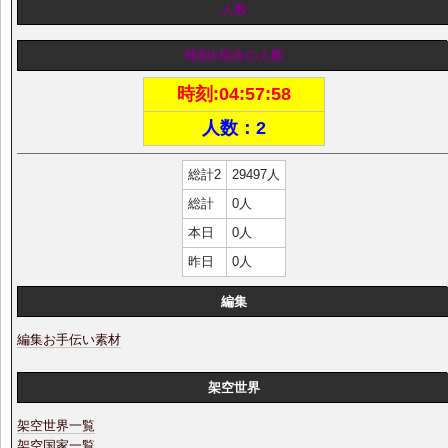
人数
時刻&現在の人数
時刻:
04:57:58
人数：2
総計2
29497人
総計
0人
本日
0人
昨日
0人
編集
編集お手伝い素材
架空世界
架空世界一覧
架空国家一覧