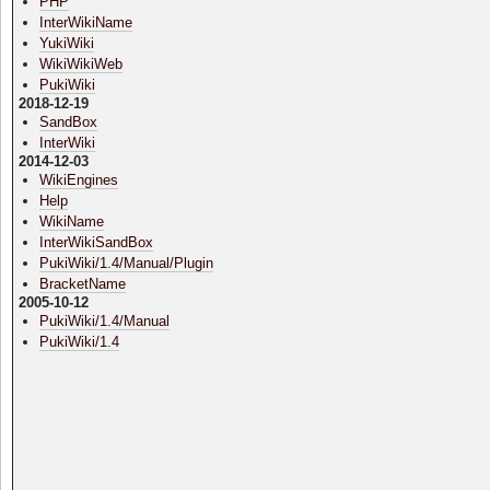
PHP
InterWikiName
YukiWiki
WikiWikiWeb
PukiWiki
2018-12-19
SandBox
InterWiki
2014-12-03
WikiEngines
Help
WikiName
InterWikiSandBox
PukiWiki/1.4/Manual/Plugin
BracketName
2005-10-12
PukiWiki/1.4/Manual
PukiWiki/1.4