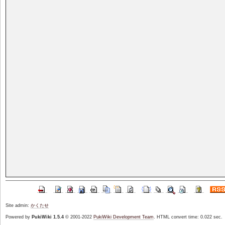
Site admin:
かくたせ
Powered by
PukiWiki 1.5.4
© 2001-2022
PukiWiki Development Team
. HTML convert time: 0.022 sec.