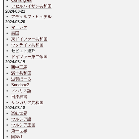
Conlangreal
アゼルバイザン共和国
2024-03-21
アデュルフ・ヒュテル
2024-03-20
マーシァ
秦国
東ドイツァー共和国
ウクライン共和国
セビエト連邦
ドイツァー第二帝国
2024-03-19
西中三馬
満十共和国
滋賀ぼーる
Sandbox2
ノハリス語
日漆辞書
サンガリア共和国
2024-03-18
楽虹世界
ウルシア語
ウルシア王国
第一世界
国家/1