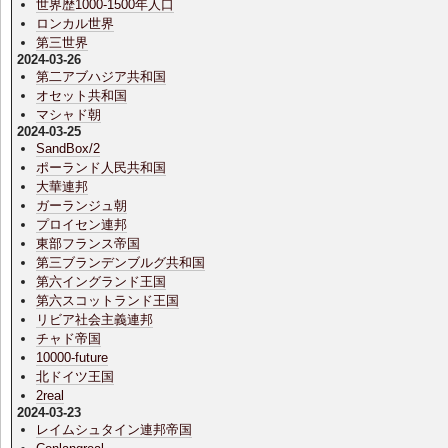
世界歴1000-1500年人口
ロンカル世界
第三世界
2024-03-26
第二アブハジア共和国
オセット共和国
マシャド朝
2024-03-25
SandBox/2
ポーランド人民共和国
大華連邦
ガーランジュ朝
プロイセン連邦
東部フランス帝国
第三ブランデンブルグ共和国
第六イングランド王国
第六スコットランド王国
リビア社会主義連邦
チャド帝国
10000-future
北ドイツ王国
2real
2024-03-23
レイムシュタイン連邦帝国