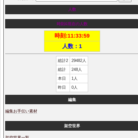
人数
時刻&現在の人数
時刻:
11:34:00
人数：1
総計2
29482人
総計
248人
本日
1人
昨日
0人
編集
編集お手伝い素材
架空世界
架空世界一覧