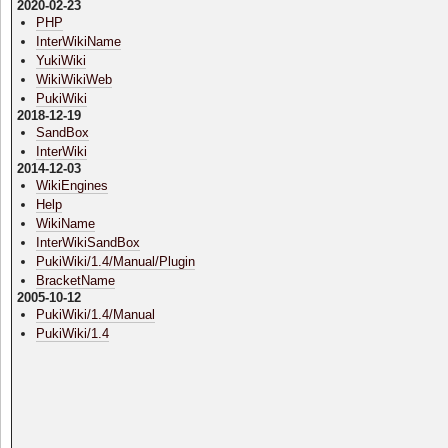
2020-02-23
PHP
InterWikiName
YukiWiki
WikiWikiWeb
PukiWiki
2018-12-19
SandBox
InterWiki
2014-12-03
WikiEngines
Help
WikiName
InterWikiSandBox
PukiWiki/1.4/Manual/Plugin
BracketName
2005-10-12
PukiWiki/1.4/Manual
PukiWiki/1.4