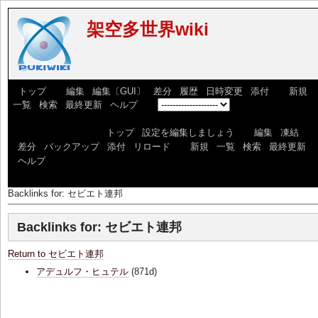
架空多世界wiki
[
トップ
] [
編集
|
編集〔GUI〕
|
差分
|
履歴
|
日時変更
|
添付
] [
新規
|
一覧
|
検索
|
最終更新
|
ヘルプ
] [
]
っdfxっdxっdfxっdf [
トップ
|
設定を編集しましょう
] [
編集
|
凍結
|
差分
|
バックアップ
|
添付
|
リロード
] [
新規
|
一覧
|
検索
|
最終更新
|
ヘルプ
]
Backlinks for: セビエト連邦
Backlinks for: セビエト連邦
Return to セビエト連邦
アデュルフ・ヒュテル
(871d)