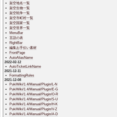
架空地名一覧
架空生物一覧
架空戦争一覧
架空市町村一覧
架空国家一覧
架空世界一覧
MenuBar
言語の表
RightBar
編集お手伝い素材
FrontPage
AutoAliasName
2022-02-12
AutoTicketLinkName
2021-12-11
FormattingRules
2021-12-08
PukiWiki/1.4/Manual/Plugin/L-N
PukiWiki/1.4/Manual/Plugin/E-G
PukiWiki/1.4/Manual/Plugin/O-R
PukiWiki/1.4/Manual/Plugin/S-U
PukiWiki/1.4/Manual/Plugin/H-K
PukiWiki/1.4/Manual/Plugin/V-Z
PukiWiki/1.4/Manual/Plugin/A-D