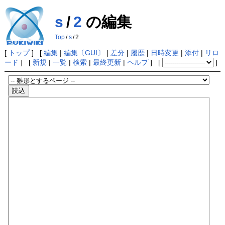
s
/
2
の編集
Top
/
s
/
2
[
トップ
] [
編集
|
編集〔GUI〕
|
差分
|
履歴
|
日時変更
|
添付
|
リロ
ード
] [
新規
|
一覧
|
検索
|
最終更新
|
ヘルプ
] [
]