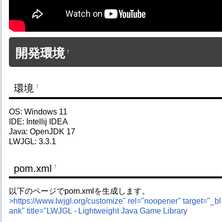
開発環境
†
環境
†
OS: Windows 11
IDE: Intellij IDEA
Java: OpenJDK 17
LWJGL: 3.3.1
pom.xml
†
以下のページでpom.xmlを生成します。
>https://www.lwjgl.org/customize" rel="noopener" target="_bl
ank" title="LWJGL - Lightweight Java Game Library