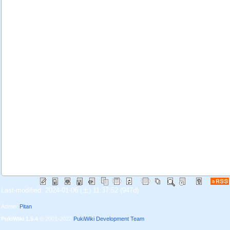
Last-modified: 2024-01-06 (土) 11:37:52
(947d)
Admin:
Pitan
PukiWiki 1.5.4
© 2001-2022
PukiWiki Development Team