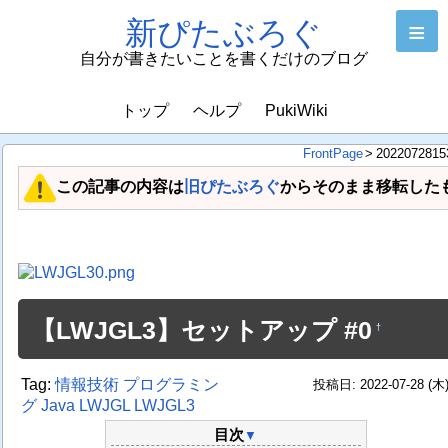
新ぴたぶろぐ
≡
自分が書きたいことを書くだけのブログ
トップ
ヘルプ
PukiWiki
FrontPage
>
2022072815
この記事の内容は
旧ぴたぶろぐ
からそのまま移転した
【LWJGL3】セットアップ #0
†
Tag:
情報技術
プログラミン
投稿日: 2022-07-28 (木
グ
Java
LWJGL
LWJGL3
目次
▼