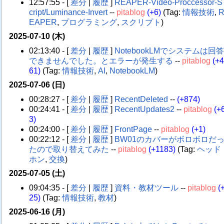
12:57:55 - [
差分
|
履歴
]
REAPER-Video-Proccessor-S
cript/Luminance-Invert
--
pitablog
(+6)
(Tag:
情報技術
,
EAPER
,
プログラミング
,
スクリプト
)
2025-07-10 (木)
02:13:40 - [
差分
|
履歴
]
NotebookLMでシステムは回
できませんでした。とエラーが発生する
--
pitablog
(+
61)
(Tag:
情報技術
,
AI
,
NotebookLM
)
2025-07-06 (日)
00:28:27 - [
差分
|
履歴
]
RecentDeleted
--
(+874)
00:24:41 - [
差分
|
履歴
]
RecentUpdates2
--
pitablog
(+
3)
00:24:00 - [
差分
|
履歴
]
FrontPage
--
pitablog
(+1)
00:22:12 - [
差分
|
履歴
]
BW01のカバーがボロボロだ
たので取り替えてみた
--
pitablog
(+1183)
(Tag:
ヘッド
ホン
,
交換
)
2025-07-05 (土)
09:04:35 - [
差分
|
履歴
]
資料・教材ツール
--
pitablog
(
25)
(Tag:
情報技術
,
教材
)
2025-06-16 (月)