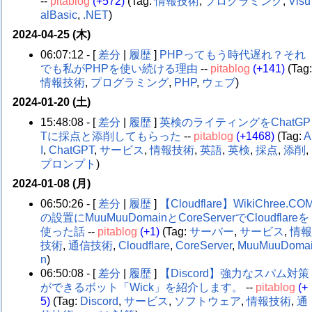
--
pitablog
(+572)
(Tag:
情報技術
,
プログラミング
,
Visu
alBasic
,
.NET
)
2024-04-25 (木)
06:07:12 - [
差分
|
履歴
]
PHPってもう時代遅れ？それ
でも私がPHPを使い続ける理由
--
pitablog
(+141)
(Tag
情報技術
,
プログラミング
,
PHP
,
ウェブ
)
2024-01-20 (土)
15:48:08 - [
差分
|
履歴
]
英検のライティングをChatGP
Tに採点と添削してもらった
--
pitablog
(+1468)
(Tag:
A
I
,
ChatGPT
,
サービス
,
情報技術
,
英語
,
英検
,
採点
,
添削
,
プロンプト
)
2024-01-08 (月)
06:50:26 - [
差分
|
履歴
]
【Cloudflare】WikiChree.CO
の設置にMuuMuuDomainとCoreServerでCloudflareを
使った話
--
pitablog
(+1)
(Tag:
サーバー
,
サービス
,
情
技術
,
通信技術
,
Cloudflare
,
CoreServer
,
MuuMuuDoma
n
)
06:50:08 - [
差分
|
履歴
]
【Discord】強力なスパム対策
ができるボット「Wick」を紹介します。
--
pitablog
(+
5)
(Tag:
Discord
,
サービス
,
ソフトウェア
,
情報技術
,
通