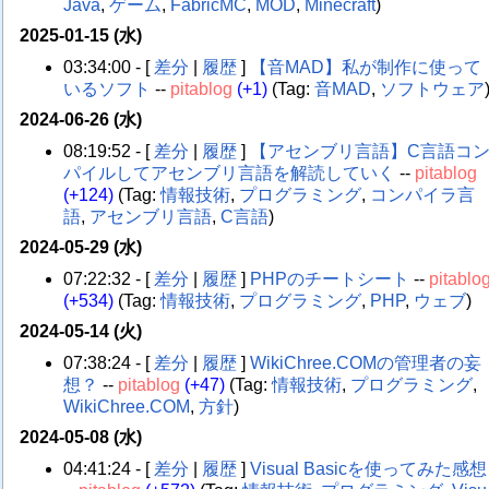
Java
,
ゲーム
,
FabricMC
,
MOD
,
Minecraft
)
2025-01-15 (水)
03:34:00 - [
差分
|
履歴
]
【音MAD】私が制作に使って
いるソフト
--
pitablog
(+1)
(Tag:
音MAD
,
ソフトウェア
2024-06-26 (水)
08:19:52 - [
差分
|
履歴
]
【アセンブリ言語】C言語コ
パイルしてアセンブリ言語を解読していく
--
pitablog
(+124)
(Tag:
情報技術
,
プログラミング
,
コンパイラ言
語
,
アセンブリ言語
,
C言語
)
2024-05-29 (水)
07:22:32 - [
差分
|
履歴
]
PHPのチートシート
--
pitablo
(+534)
(Tag:
情報技術
,
プログラミング
,
PHP
,
ウェブ
)
2024-05-14 (火)
07:38:24 - [
差分
|
履歴
]
WikiChree.COMの管理者の妄
想？
--
pitablog
(+47)
(Tag:
情報技術
,
プログラミング
,
WikiChree.COM
,
方針
)
2024-05-08 (水)
04:41:24 - [
差分
|
履歴
]
Visual Basicを使ってみた感想