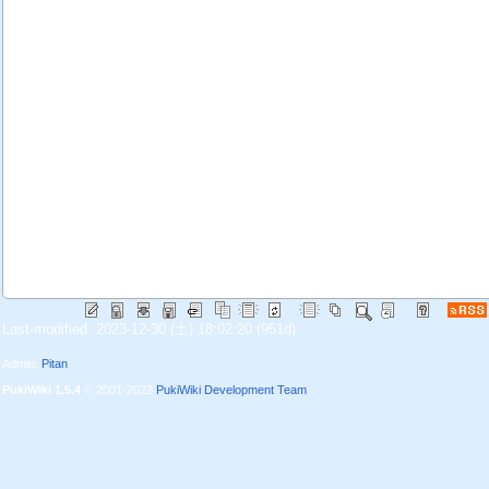
Last-modified: 2023-12-30 (土) 18:02:20
(951d)
Admin:
Pitan
PukiWiki 1.5.4
© 2001-2022
PukiWiki Development Team