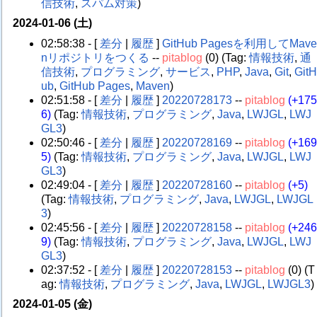
信技術
,
スパム対策
)
2024-01-06 (土)
02:58:38 - [
差分
|
履歴
]
GitHub Pagesを利用してMav
nリポジトリをつくる
--
pitablog
(0)
(Tag:
情報技術
,
通
信技術
,
プログラミング
,
サービス
,
PHP
,
Java
,
Git
,
Git
ub
,
GitHub Pages
,
Maven
)
02:51:58 - [
差分
|
履歴
]
20220728173
--
pitablog
(+17
6)
(Tag:
情報技術
,
プログラミング
,
Java
,
LWJGL
,
LWJ
GL3
)
02:50:46 - [
差分
|
履歴
]
20220728169
--
pitablog
(+16
5)
(Tag:
情報技術
,
プログラミング
,
Java
,
LWJGL
,
LWJ
GL3
)
02:49:04 - [
差分
|
履歴
]
20220728160
--
pitablog
(+5)
(Tag:
情報技術
,
プログラミング
,
Java
,
LWJGL
,
LWJGL
3
)
02:45:56 - [
差分
|
履歴
]
20220728158
--
pitablog
(+24
9)
(Tag:
情報技術
,
プログラミング
,
Java
,
LWJGL
,
LWJ
GL3
)
02:37:52 - [
差分
|
履歴
]
20220728153
--
pitablog
(0)
(T
ag:
情報技術
,
プログラミング
,
Java
,
LWJGL
,
LWJGL3
)
2024-01-05 (金)