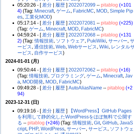
05:20:26 - [
差分
|
履歴
]
2022072099
--
pitablog
(+101
4)
(Tag:
Minecraft
,
ゲーム
,
FabricMC
,
MOD
,
Simple Pip
es
,
工業化MOD
)
05:17:14 - [
差分
|
履歴
]
2022072081
--
pitablog
(+225)
(Tag:
ゲーム
,
Minecraft
,
MOD
,
FabricMC
)
04:59:24 - [
差分
|
履歴
]
2022072068
--
pitablog
(+131
2)
(Tag:
情報技術
,
ソフトウェア
,
PukiWiki
,
サーバー
,
ービス
,
通信技術
,
Web
,
Webサービス
,
Wiki
,
レンタル
ービス
,
自作サービス
)
2024-01-01 (月)
09:50:44 - [
差分
|
履歴
]
2022072062
--
pitablog
(+16)
(Tag:
情報技術
,
プログラミング
,
ゲーム
,
Minecraft
,
Jav
a
,
MOD開発
,
MOD
,
FabricMC
)
09:49:28 - [
差分
|
履歴
]
AutoAliasName
--
pitablog
(+2
94)
2023-12-31 (日)
09:19:16 - [
差分
|
履歴
]
【WordPress】GitHub Pages
を利用して静的化したWordPressをほぼ無料で公開す
る
--
pitablog
(+246)
(Tag:
情報技術
,
Git
,
GitHub
,
JavaS
cript
,
PHP
,
WordPress
,
サーバー
,
サービス
,
ソフトウェ