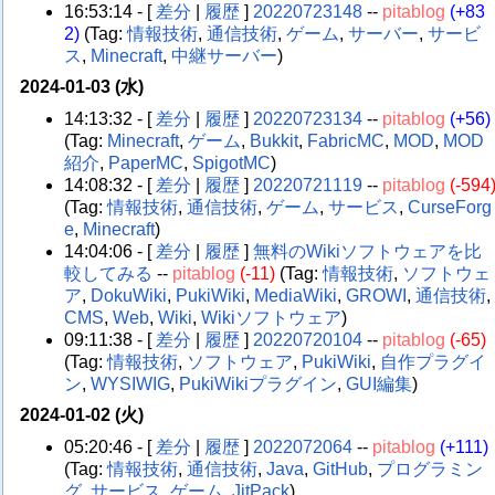
16:53:14 - [
差分
|
履歴
]
20220723148
--
pitablog
(+83
2)
(Tag:
情報技術
,
通信技術
,
ゲーム
,
サーバー
,
サービ
ス
,
Minecraft
,
中継サーバー
)
2024-01-03 (水)
14:13:32 - [
差分
|
履歴
]
20220723134
--
pitablog
(+56)
(Tag:
Minecraft
,
ゲーム
,
Bukkit
,
FabricMC
,
MOD
,
MOD
紹介
,
PaperMC
,
SpigotMC
)
14:08:32 - [
差分
|
履歴
]
20220721119
--
pitablog
(-594
(Tag:
情報技術
,
通信技術
,
ゲーム
,
サービス
,
CurseForg
e
,
Minecraft
)
14:04:06 - [
差分
|
履歴
]
無料のWikiソフトウェアを比
較してみる
--
pitablog
(-11)
(Tag:
情報技術
,
ソフトウェ
ア
,
DokuWiki
,
PukiWiki
,
MediaWiki
,
GROWI
,
通信技術
,
CMS
,
Web
,
Wiki
,
Wikiソフトウェア
)
09:11:38 - [
差分
|
履歴
]
20220720104
--
pitablog
(-65)
(Tag:
情報技術
,
ソフトウェア
,
PukiWiki
,
自作プラグイ
ン
,
WYSIWIG
,
PukiWikiプラグイン
,
GUI編集
)
2024-01-02 (火)
05:20:46 - [
差分
|
履歴
]
2022072064
--
pitablog
(+111)
(Tag:
情報技術
,
通信技術
,
Java
,
GitHub
,
プログラミン
グ
,
サービス
,
ゲーム
,
JitPack
)