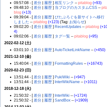
09:57:08 - [
差分
|
履歴
]
相互リンク
--
pitablog
(+93)
09:48:10 - [
差分
|
履歴
]
当ブログのカスタムCSS
--
pit
blog
(+13)
09:39:04 - [
差分
|
履歴
]
ぴたぶろぐを新サイトへ移行
しました
--
pitablog
(+123)
(Tag:
お知らせ
)
09:02:20 - [
差分
|
履歴
]
RecentUpdates
--
pitablog
(+1
4)
09:02:06 - [
差分
|
履歴
]
タグ一覧
--
pitablog
(+95)
2022-02-12 (土)
03:01:10 - [
差分
|
履歴
]
AutoTicketLinkName
--
(+450)
2021-12-10 (金)
15:40:04 - [
差分
|
履歴
]
FormattingRules
--
(+16743)
2020-02-23 (日)
13:51:44 - [
差分
|
履歴
]
PukiWiki
--
(+947)
13:51:44 - [
差分
|
履歴
]
InterWikiName
--
(+1011)
2018-12-18 (火)
21:50:32 - [
差分
|
履歴
]
InterWiki
--
(+1724)
21:50:32 - [
差分
|
履歴
]
SandBox
--
(+1909)
2014-12-02 (火)