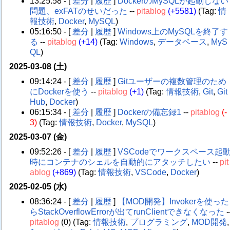
13:25:58 - [
差分
|
履歴
]
DockerのMySQLが起動しない
問題、exFATのせいだった
--
pitablog
(+5581)
(Tag:
情
報技術
,
Docker
,
MySQL
)
05:16:50 - [
差分
|
履歴
]
Windows上のMySQLを終了す
る
--
pitablog
(+14)
(Tag:
Windows
,
データベース
,
MyS
QL
)
2025-03-08 (土)
09:14:24 - [
差分
|
履歴
]
Gitユーザーの複数管理のため
にDockerを使う
--
pitablog
(+1)
(Tag:
情報技術
,
Git
,
Git
Hub
,
Docker
)
06:15:34 - [
差分
|
履歴
]
Dockerの備忘録1
--
pitablog
(-
3)
(Tag:
情報技術
,
Docker
,
MySQL
)
2025-03-07 (金)
09:52:26 - [
差分
|
履歴
]
VSCodeでワークスペース起
時にコンテナのシェルを自動的にアタッチしたい
--
pit
ablog
(+869)
(Tag:
情報技術
,
VSCode
,
Docker
)
2025-02-05 (水)
08:36:24 - [
差分
|
履歴
]
【MOD開発】Invokerを使った
らStackOverflowErrorが出てrunClientできなくなった
-
pitablog
(0)
(Tag:
情報技術
,
プログラミング
,
MOD開発
,