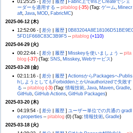
01:25:25 - [
差分
|
履歴
]
Fabric上でIrisとCreateでシェ
ーダーを適用する
--
pitablog
(-35)
(Tag:
ゲーム
,
Minecr
aft
,
Java
,
MOD
,
FabricMC
)
2025-06-12 (木)
12:52:06 - [
差分
|
履歴
]
0B83204A8E18106D51BE9E
5FD1F668C83C3B9F5
--
pitablog
(+110)
2025-04-29 (火)
00:22:44 - [
差分
|
履歴
]
Misskeyを使いましょう
--
pita
blog
(-37)
(Tag:
SNS
,
Misskey
,
Webサービス
)
2025-03-28 (金)
02:11:16 - [
差分
|
履歴
]
ActionsからPackagesへPublis
hしようとしてもForbiddenとかUnauthorizedで失敗す
る
--
pitablog
(-3)
(Tag:
情報技術
,
Java
,
Maven
,
Gradle
,
GitHub
,
GitHub Actions
,
GitHub Packages
)
2025-03-20 (木)
04:19:54 - [
差分
|
履歴
]
ユーザー単位での共通の gradl
e.properties
--
pitablog
(0)
(Tag:
情報技術
,
Gradle
)
2025-03-18 (火)