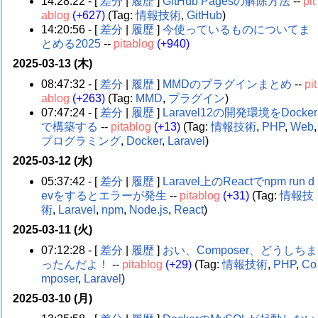
14:28:22 - [
差分
|
履歴
]
GitHub Pagesの解除方法
--
pit
ablog
(+627)
(Tag:
情報技術
,
GitHub
)
14:20:56 - [
差分
|
履歴
]
今使っているものについてま
とめる2025
--
pitablog
(+940)
2025-03-13 (木)
08:47:32 - [
差分
|
履歴
]
MMDのプラグインまとめ
--
pit
ablog
(+263)
(Tag:
MMD
,
プラグイン
)
07:47:24 - [
差分
|
履歴
]
Laravel12の開発環境をDocker
で構築する
--
pitablog
(+13)
(Tag:
情報技術
,
PHP
,
Web
,
プログラミング
,
Docker
,
Laravel
)
2025-03-12 (水)
05:37:42 - [
差分
|
履歴
]
Laravel上のReactでnpm run d
evをするとエラーが発生
--
pitablog
(+31)
(Tag:
情報技
術
,
Laravel
,
npm
,
Node.js
,
React
)
2025-03-11 (火)
07:12:28 - [
差分
|
履歴
]
おい、Composer、どうしちま
ったんだよ！
--
pitablog
(+29)
(Tag:
情報技術
,
PHP
,
Co
mposer
,
Laravel
)
2025-03-10 (月)