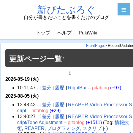
新ぴたぶろぐ
≡
自分が書きたいことを書くだけのブログ
トップ
ヘルプ
PukiWiki
FrontPage
>
RecentUpdate
更新ページ一覧
†
1
2026-05-19 (火)
10:11:47 - [
差分
|
履歴
]
RightBar
--
pitablog
(+97)
2025-08-05 (火)
13:48:43 - [
差分
|
履歴
]
REAPER-Video-Proccessor-S
cript
--
pitablog
(+29)
13:40:27 - [
差分
|
履歴
]
REAPER-Video-Proccessor-S
cript/Tone Adjustment
--
pitablog
(+1511)
(Tag:
情報技
術
,
REAPER
,
プログラミング
,
スクリプト
)