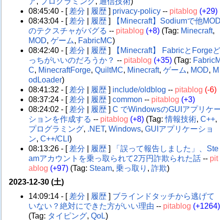
ア
,
プログラミング
,
通信技術
)
08:45:40 - [
差分
|
履歴
]
privacy-policy
--
pitablog
(+29)
08:43:04 - [
差分
|
履歴
]
【Minecraft】Sodiumで他MO
のテクスチャがバグる
--
pitablog
(+8)
(Tag:
Minecraft
,
MOD
,
ゲーム
,
FabricMC
)
08:42:40 - [
差分
|
履歴
]
【Minecraft】 FabricとForge
っちがいいのだろうか？
--
pitablog
(+35)
(Tag:
Fabric
C
,
MinecraftForge
,
QuiltMC
,
Minecraft
,
ゲーム
,
MOD
,
M
odLoader
)
08:41:32 - [
差分
|
履歴
]
include/oldblog
--
pitablog
(-6)
08:37:24 - [
差分
|
履歴
]
common
--
pitablog
(+3)
08:24:02 - [
差分
|
履歴
]
C でWindowsのGUIアプリケ
ションを作成する
--
pitablog
(+8)
(Tag:
情報技術
,
C++
,
プログラミング
,
.NET
,
Windows
,
GUIアプリケーショ
ン
,
C++/CLI
)
08:13:26 - [
差分
|
履歴
]
「誤って報告しました」、Ste
amアカウントを乗っ取られて2万円詐欺られた話
--
pit
ablog
(+97)
(Tag:
Steam
,
乗っ取り
,
詐欺
)
2023-12-30 (土)
14:09:14 - [
差分
|
履歴
]
ブラインドタッチから逃げて
いない？絶対にできた方がいい理由
--
pitablog
(+1264
(Tag:
タイピング
,
QoL
)