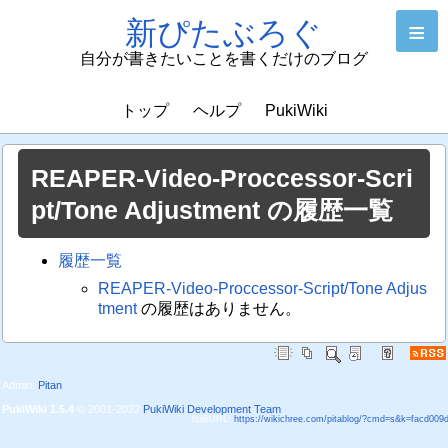
新ぴたぶろぐ
≡
自分が書きたいことを書くだけのブログ
トップ
ヘルプ
PukiWiki
REAPER-Video-Proccessor-Scri
pt/Tone Adjustment の履歴一覧
履歴一覧
REAPER-Video-Proccessor-Script/Tone Adjus
tment
の履歴はありません。
Admin:
Pitan
PukiWiki 1.5.4
© 2001-2022
PukiWiki Development Team
短縮URL:
https://wikichree.com/pitablog/?cmd=s&k=facd009