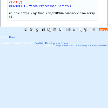
#ls2(./)
#ls2(REAPER-Video-Proccessor-Script/)
#blink(https://github.com/PTOM76/reaper-video-scrip
Admin:
Pitan
PukiWiki 1.5.4
© 2001-2022
PukiWiki Development Team
短縮URL:
https://wikichree.com/pitablog/?cmd=s&k=fa78040