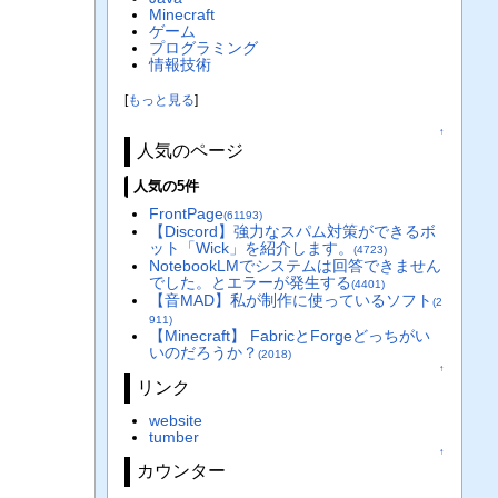
Minecraft
ゲーム
プログラミング
情報技術
[
もっと見る
]
↑
人気のページ
人気の5件
FrontPage
(61193)
【Discord】強力なスパム対策ができるボ
ット「Wick」を紹介します。
(4723)
NotebookLMでシステムは回答できません
でした。とエラーが発生する
(4401)
【音MAD】私が制作に使っているソフト
(2
911)
【Minecraft】 FabricとForgeどっちがい
いのだろうか？
(2018)
↑
リンク
website
tumber
↑
カウンター