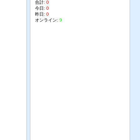
合計:
0
今日:
0
昨日:
0
オンライン:
9