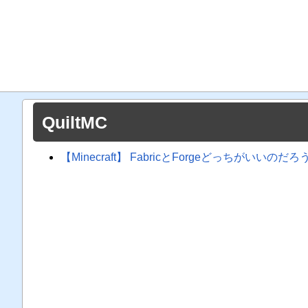
QuiltMC
【Minecraft】 FabricとForgeどっちがいいのだ