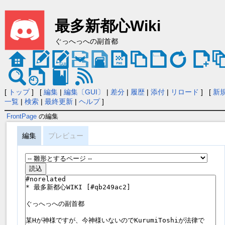
最多新都心Wiki
ぐっへっへの副首都
[
トップ
] [
編集
|
編集〔GUI〕
|
差分
|
履歴
|
添付
|
リロード
] [
新
一覧
|
検索
|
最終更新
|
ヘルプ
]
FrontPage
の編集
編集
プレビュー