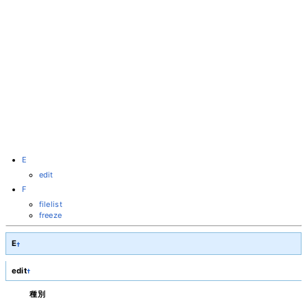
E
edit
F
filelist
freeze
E
†
edit
†
種別