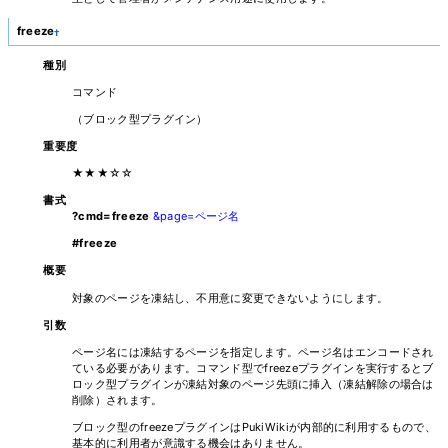
freeze
†
種別
コマンド
（ブロック型プラグイン）
重要度
★★★☆☆
書式
?cmd=freeze
&page=ページ名
#freeze
概要
対象のページを凍結し、不用意に変更できないようにします。
引数
ページ名には凍結するページを指定します。ページ名はエンコードされ
ている必要があります。コマンド型でfreezeプラグインを実行するとブ
ロック型プラグインが凍結対象のページ先頭に挿入（凍結解除の場合は
削除）されます。
ブロック型のfreezeプラグインはPukiWikiが内部的に利用するもので、
基本的に利用者が意識する機会はありません。