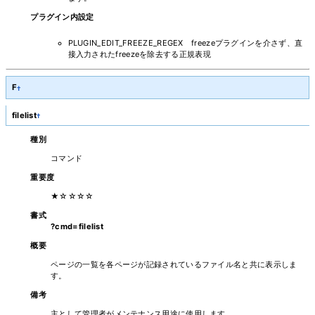
プラグイン内設定
PLUGIN_EDIT_FREEZE_REGEX freezeプラグインを介さず、直
接入力されたfreezeを除去する正規表現
F
†
filelist
†
種別
コマンド
重要度
★☆☆☆☆
書式
?cmd=filelist
概要
ページの一覧を各ページが記録されているファイル名と共に表示しま
す。
備考
主として管理者がメンテナンス用途に使用します。