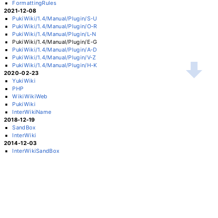
FormattingRules
2021-12-08
PukiWiki/1.4/Manual/Plugin/S-U
PukiWiki/1.4/Manual/Plugin/O-R
PukiWiki/1.4/Manual/Plugin/L-N
PukiWiki/1.4/Manual/Plugin/E-G
PukiWiki/1.4/Manual/Plugin/A-D
PukiWiki/1.4/Manual/Plugin/V-Z
PukiWiki/1.4/Manual/Plugin/H-K
2020-02-23
YukiWiki
PHP
WikiWikiWeb
PukiWiki
InterWikiName
2018-12-19
SandBox
InterWiki
2014-12-03
InterWikiSandBox