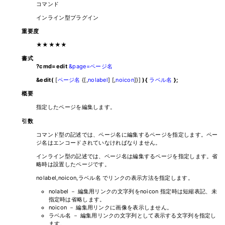
コマンド
インライン型プラグイン
重要度
★★★★★
書式
?cmd=edit
&page=ページ名
&edit(
[
ページ名
{[,
nolabel
] [,
noicon
]}]
){
ラベル名
};
概要
指定したページを編集します。
引数
コマンド型の記述では、ページ名に編集するページを指定します。ペー
ジ名はエンコードされていなければなりません。
インライン型の記述では、ページ名は編集するページを指定します。省
略時は設置したページです。
nolabel,noicon,ラベル名 でリンクの表示方法を指定します。
nolabel － 編集用リンクの文字列をnoicon 指定時は短縮表記、未
指定時は省略します。
noicon － 編集用リンクに画像を表示しません。
ラベル名 － 編集用リンクの文字列として表示する文字列を指定し
ます。