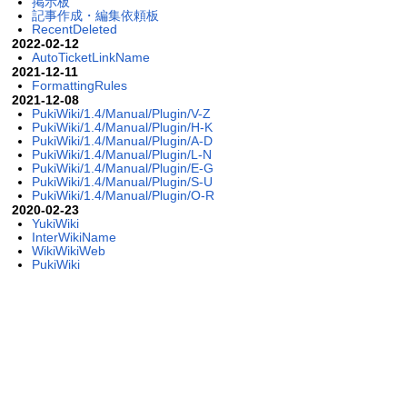
掲示板
記事作成・編集依頼板
RecentDeleted
2022-02-12
AutoTicketLinkName
2021-12-11
FormattingRules
2021-12-08
PukiWiki/1.4/Manual/Plugin/V-Z
PukiWiki/1.4/Manual/Plugin/H-K
PukiWiki/1.4/Manual/Plugin/A-D
PukiWiki/1.4/Manual/Plugin/L-N
PukiWiki/1.4/Manual/Plugin/E-G
PukiWiki/1.4/Manual/Plugin/S-U
PukiWiki/1.4/Manual/Plugin/O-R
2020-02-23
YukiWiki
InterWikiName
WikiWikiWeb
PukiWiki