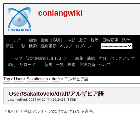
conlangwiki
[
トップ
] [
編集
|
編集〔GUI〕
|
凍結
|
差分
|
履歴
|
日時変更
|
添付
] [
新規
|
一覧
|
検索
|
最終更新
|
ヘルプ
|
ログイン
] [
]
[
トップ
|
設定を編集しましょう
] [
編集
|
凍結
|
差分
|
バックアップ
|
添付
|
リロード
] [
新規
|
一覧
|
検索
|
最終更新
|
ヘルプ
]
Top
>
User
>
Sakaltovelo
>
draft
>
アルザヒア語
User/Sakaltovelo/draft/アルザヒア語
Last-modified: 2024-04-15 (月) 19:24:31
(845d)
アルザヒア語はアルザヒアの地で話されてる言語。