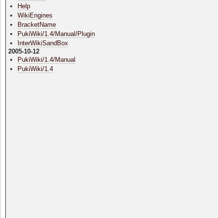
Help
WikiEngines
BracketName
PukiWiki/1.4/Manual/Plugin
InterWikiSandBox
2005-10-12
PukiWiki/1.4/Manual
PukiWiki/1.4