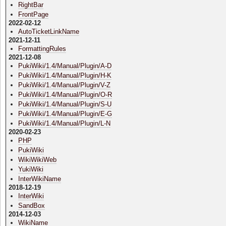
RightBar
FrontPage
2022-02-12
AutoTicketLinkName
2021-12-11
FormattingRules
2021-12-08
PukiWiki/1.4/Manual/Plugin/A-D
PukiWiki/1.4/Manual/Plugin/H-K
PukiWiki/1.4/Manual/Plugin/V-Z
PukiWiki/1.4/Manual/Plugin/O-R
PukiWiki/1.4/Manual/Plugin/S-U
PukiWiki/1.4/Manual/Plugin/E-G
PukiWiki/1.4/Manual/Plugin/L-N
2020-02-23
PHP
PukiWiki
WikiWikiWeb
YukiWiki
InterWikiName
2018-12-19
InterWiki
SandBox
2014-12-03
WikiName