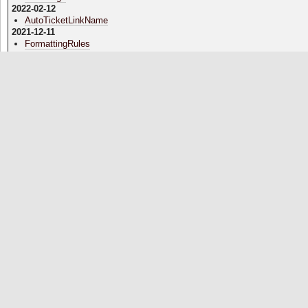
2022-02-12
AutoTicketLinkName
2021-12-11
FormattingRules
2021-12-08
PukiWiki/1.4/Manual/Plugin/A-D
PukiWiki/1.4/Manual/Plugin/H-K
PukiWiki/1.4/Manual/Plugin/V-Z
PukiWiki/1.4/Manual/Plugin/O-R
PukiWiki/1.4/Manual/Plugin/S-U
PukiWiki/1.4/Manual/Plugin/E-G
PukiWiki/1.4/Manual/Plugin/L-N
2020-02-23
PHP
PukiWiki
WikiWikiWeb
YukiWiki
InterWikiName
2018-12-19
InterWiki
SandBox
2014-12-03
WikiName
Help
WikiEngines