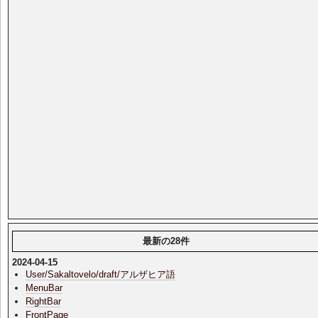
最新の28件
2024-04-15
User/Sakaltovelo/draft/アルザヒア語
MenuBar
RightBar
FrontPage