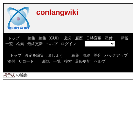
conlangwiki
[
トップ
] [
編集
|
編集〔GUI〕
|
差分
|
履歴
|
日時変更
|
添付
] [
新規
|
一覧
|
検索
|
最終更新
|
ヘルプ
|
ログイン
] [
]
[
トップ
|
設定を編集しましょう
] [
編集
|
凍結
|
差分
|
バックアップ
|
添付
|
リロード
] [
新規
|
一覧
|
検索
|
最終更新
|
ヘルプ
]
掲示板
の編集