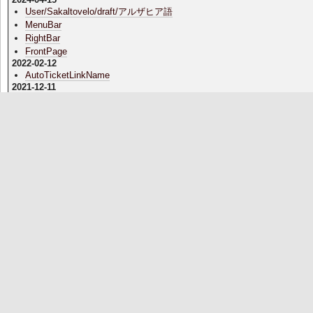
User/Sakaltovelo/draft/アルザヒア語
MenuBar
RightBar
FrontPage
2022-02-12
AutoTicketLinkName
2021-12-11
FormattingRules
2021-12-08
PukiWiki/1.4/Manual/Plugin/A-D
PukiWiki/1.4/Manual/Plugin/H-K
PukiWiki/1.4/Manual/Plugin/V-Z
PukiWiki/1.4/Manual/Plugin/O-R
PukiWiki/1.4/Manual/Plugin/S-U
PukiWiki/1.4/Manual/Plugin/E-G
PukiWiki/1.4/Manual/Plugin/L-N
2020-02-23
PHP
PukiWiki
WikiWikiWeb
YukiWiki
InterWikiName
2018-12-19
InterWiki