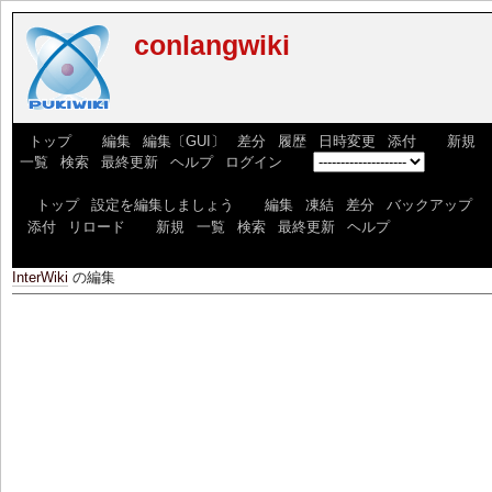
conlangwiki
[
トップ
] [
編集
|
編集〔GUI〕
|
差分
|
履歴
|
日時変更
|
添付
] [
新規
|
一覧
|
検索
|
最終更新
|
ヘルプ
|
ログイン
] [
]
[
トップ
|
設定を編集しましょう
] [
編集
|
凍結
|
差分
|
バックアップ
|
添付
|
リロード
] [
新規
|
一覧
|
検索
|
最終更新
|
ヘルプ
]
InterWiki
の編集