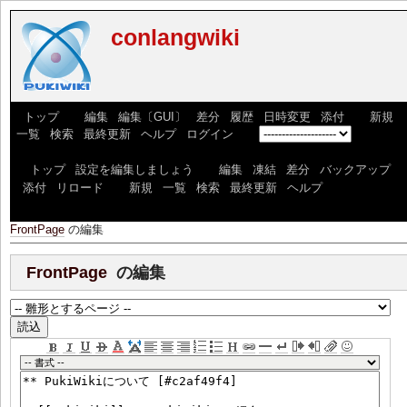
conlangwiki
[
トップ
] [
編集
|
編集〔GUI〕
|
差分
|
履歴
|
日時変更
|
添付
] [
新規
|
一覧
|
検索
|
最終更新
|
ヘルプ
|
ログイン
] [
]
[
トップ
|
設定を編集しましょう
] [
編集
|
凍結
|
差分
|
バックアップ
|
添付
|
リロード
] [
新規
|
一覧
|
検索
|
最終更新
|
ヘルプ
]
FrontPage
の編集
FrontPage
の編集