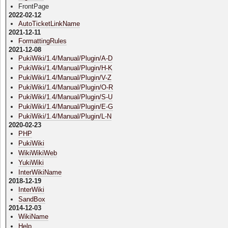
FrontPage
2022-02-12
AutoTicketLinkName
2021-12-11
FormattingRules
2021-12-08
PukiWiki/1.4/Manual/Plugin/A-D
PukiWiki/1.4/Manual/Plugin/H-K
PukiWiki/1.4/Manual/Plugin/V-Z
PukiWiki/1.4/Manual/Plugin/O-R
PukiWiki/1.4/Manual/Plugin/S-U
PukiWiki/1.4/Manual/Plugin/E-G
PukiWiki/1.4/Manual/Plugin/L-N
2020-02-23
PHP
PukiWiki
WikiWikiWeb
YukiWiki
InterWikiName
2018-12-19
InterWiki
SandBox
2014-12-03
WikiName
Help