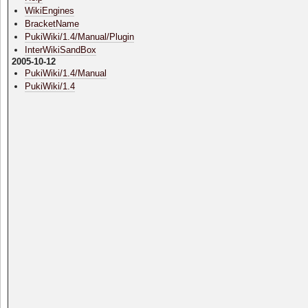
WikiEngines
BracketName
PukiWiki/1.4/Manual/Plugin
InterWikiSandBox
2005-10-12
PukiWiki/1.4/Manual
PukiWiki/1.4