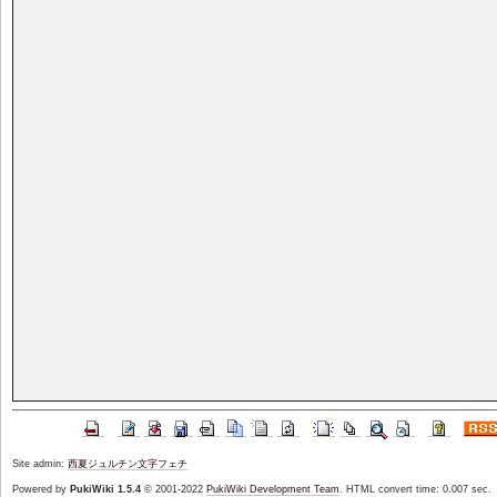
Site admin:
西夏ジュルチン文字フェチ
Powered by
PukiWiki 1.5.4
© 2001-2022
PukiWiki Development Team
. HTML convert time: 0.007 sec.