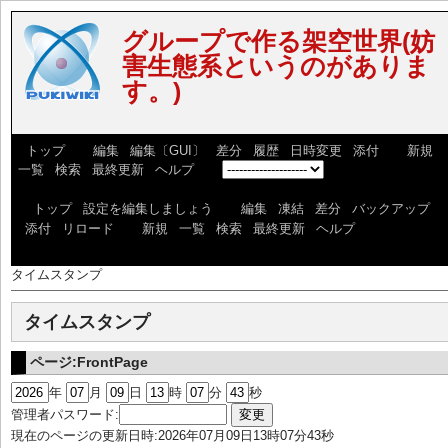
グループで作る架空世界(妨
害生態系というのがありま
す。)
[
トップ
] [
編集
|
編集〔GUI〕
|
差分
|
履歴
|
日時変更
|
添付
] [
新規
|
一覧
|
検索
|
最終更新
|
ヘルプ
] [
]
[
トップ
|
設定を編集しましょう
] [
編集
|
凍結
|
差分
|
バックアップ
|
添付
|
リロード
] [
新規
|
一覧
|
検索
|
最終更新
|
ヘルプ
]
タイムスタンプ
タイムスタンプ
ページ:FrontPage
年
月
日
時
分
秒
管理者パスワード:
現在のページの更新日時:2026年07月09日13時07分43秒