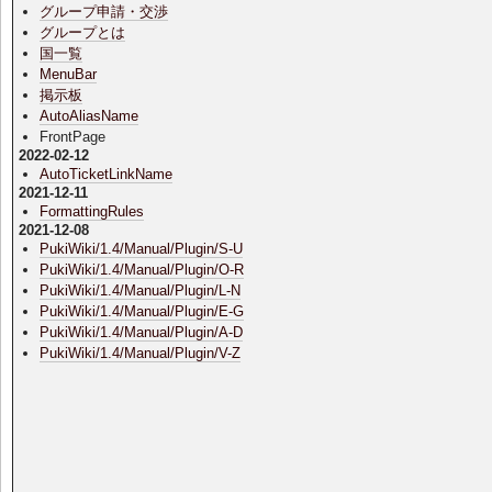
グループ申請・交渉
グループとは
国一覧
MenuBar
掲示板
AutoAliasName
FrontPage
2022-02-12
AutoTicketLinkName
2021-12-11
FormattingRules
2021-12-08
PukiWiki/1.4/Manual/Plugin/S-U
PukiWiki/1.4/Manual/Plugin/O-R
PukiWiki/1.4/Manual/Plugin/L-N
PukiWiki/1.4/Manual/Plugin/E-G
PukiWiki/1.4/Manual/Plugin/A-D
PukiWiki/1.4/Manual/Plugin/V-Z