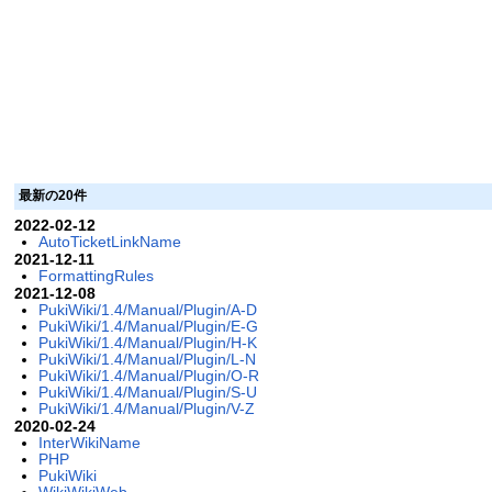
最新の20件
2022-02-12
AutoTicketLinkName
2021-12-11
FormattingRules
2021-12-08
PukiWiki/1.4/Manual/Plugin/A-D
PukiWiki/1.4/Manual/Plugin/E-G
PukiWiki/1.4/Manual/Plugin/H-K
PukiWiki/1.4/Manual/Plugin/L-N
PukiWiki/1.4/Manual/Plugin/O-R
PukiWiki/1.4/Manual/Plugin/S-U
PukiWiki/1.4/Manual/Plugin/V-Z
2020-02-24
InterWikiName
PHP
PukiWiki
WikiWikiWeb