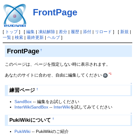
FrontPage
[
トップ
] [
編集
|
凍結解除
|
差分
|
履歴
|
添付
|
リロード
] [
新規
|
一覧
|
検索
|
最終更新
|
ヘルプ
]
FrontPage
†
このページは、ページを指定しない時に表示されます。
*1
あなたのサイトに合わせ、自由に編集してください
↑
練習ページ
†
SandBox
-- 編集をお試しください
InterWikiSandBox
--
InterWiki
を試してみてください
↑
PukiWikiについて
†
PukiWiki
-- PukiWikiのご紹介