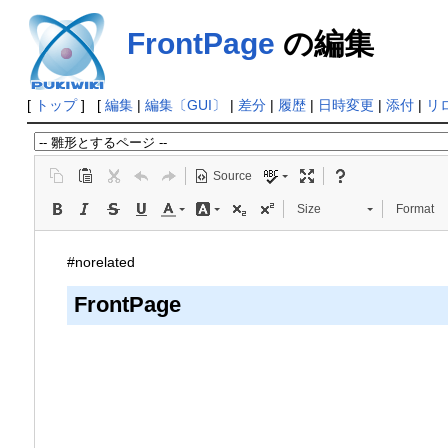
FrontPage
の編集
[
トップ
] [
編集
|
編集〔GUI〕
|
差分
|
履歴
|
日時変更
|
添付
|
リ
Source
Size
Format