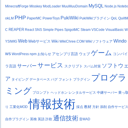
MySQL
MinecraftForge
Misskey
ModLoader
MuuMuuDomain
Node.js
Noteb
PHP
PukiWiki
okLM
PaperMC
PowerToys
PukiWikiプラグイン
QoL
Quilt
REAPER
C
React
SNS
Simple Pipes
SpigotMC
Steam
VSCode
VisualBasic
W
Web
Windo
Webサービス
Wiki
YSIWIG
WikiChree.COM
Wikiソフトウェア
ゲーム
ws
アセンブリ言語
ウェブ
コンパイ
WordPress
npm
お知らせ
サービス
ソフトウ
サーバー
ラ言語
スクリプト
スパム対策
プログラ
ア
タイピング
データベース
バグ
フォント
プラグイン
ミング
プロンプト
ヘッドホン
レンタルサービス
中継サーバー
乗っ
情報技術
教材
り
工業化MOD
採点
方針
添削
自作サービ
通信技術
自作プラグイン
英検
英語
詐欺
音MAD