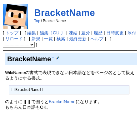
BracketName
Top
/
BracketName
[
トップ
] [
編集
|
編集〔GUI〕
|
凍結
|
差分
|
履歴
|
日時変更
|
添付
|
リロード
] [
新規
|
一覧
|
検索
|
最終更新
|
ヘルプ
] [
]
BracketName
†
WikiNameの書式で表現できない日本語などをページ名として扱え
るようにする書式。
[[BracketName]] 
のように [[ ]] で囲うと
BracketName
になります。
もちろん日本語もOK。