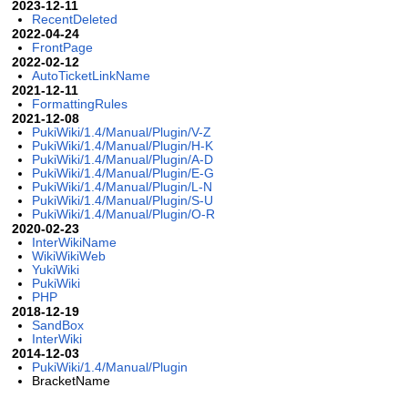
2023-12-11
RecentDeleted
2022-04-24
FrontPage
2022-02-12
AutoTicketLinkName
2021-12-11
FormattingRules
2021-12-08
PukiWiki/1.4/Manual/Plugin/V-Z
PukiWiki/1.4/Manual/Plugin/H-K
PukiWiki/1.4/Manual/Plugin/A-D
PukiWiki/1.4/Manual/Plugin/E-G
PukiWiki/1.4/Manual/Plugin/L-N
PukiWiki/1.4/Manual/Plugin/S-U
PukiWiki/1.4/Manual/Plugin/O-R
2020-02-23
InterWikiName
WikiWikiWeb
YukiWiki
PukiWiki
PHP
2018-12-19
SandBox
InterWiki
2014-12-03
PukiWiki/1.4/Manual/Plugin
BracketName