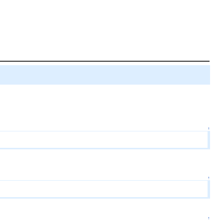
↑
↑
↑