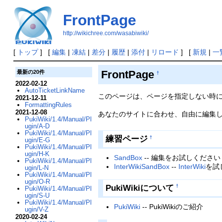
FrontPage
http://wikichree.com/wasabiwiki/
[
トップ
] [
編集
|
凍結
|
差分
|
履歴
|
添付
|
リロード
] [
新規
|
一
FrontPage
最新の20件
†
2022-02-12
AutoTicketLinkName
このページは、ページを指定しない時
2021-12-11
FormattingRules
2021-12-08
あなたのサイトに合わせ、自由に編集
PukiWiki/1.4/Manual/Pl
ugin/A-D
PukiWiki/1.4/Manual/Pl
練習ページ
†
ugin/E-G
PukiWiki/1.4/Manual/Pl
ugin/H-K
SandBox
-- 編集をお試しください
PukiWiki/1.4/Manual/Pl
InterWikiSandBox
--
InterWiki
を試
ugin/L-N
PukiWiki/1.4/Manual/Pl
ugin/O-R
PukiWikiについて
†
PukiWiki/1.4/Manual/Pl
ugin/S-U
PukiWiki/1.4/Manual/Pl
PukiWiki
-- PukiWikiのご紹介
ugin/V-Z
2020-02-24