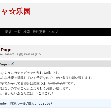
チャ☆乐园
] [
新規
|
一覧
|
検索
|
最終更新
|
ヘルプ
]
tPage
fied: 2024-05-12 (日) 15:03:03
(816d)
†
Page
なようにガチャガチャが作れるwikiです。
ろんな機能を搭載していく予定なので、ぜひ参加お願い致します。
*1
体字でかかれてる部分は楽園つまり
パラダイス
です。
ではないのでそこんとこよろしくお願い致します。
も、使いたいあなたには、↓これこれ！
lude(:特別ルール/膨大,notitle)