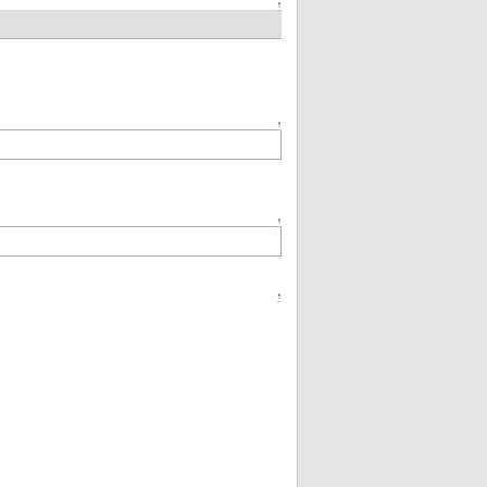
↑
↑
↑
↑