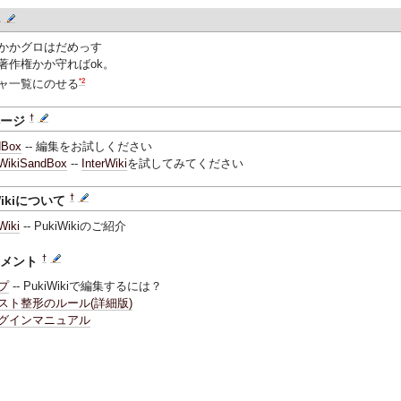
ル
かかグロはだめっす
著作権かか守ればok。
*2
ャ一覧にのせる
†
ページ
dBox
-- 編集をお試しください
rWikiSandBox
--
InterWiki
を試してみてください
†
Wikiについて
Wiki
-- PukiWikiのご紹介
†
ュメント
プ
-- PukiWikiで編集するには？
スト整形のルール(詳細版)
グインマニュアル