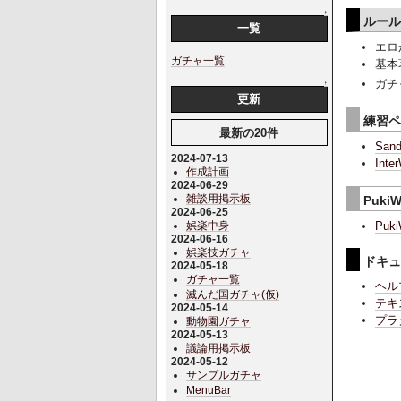
↑
ルー
一覧
エロ
ガチャ一覧
基本
ガチ
↑
更新
練習
最新の20件
San
2024-07-13
Inte
作成計画
2024-06-29
雑談用掲示板
Puki
2024-06-25
Puki
娯楽中身
2024-06-16
娯楽技ガチャ
ドキ
2024-05-18
ガチャ一覧
ヘル
滅んだ国ガチャ(仮)
テキ
2024-05-14
プラ
動物園ガチャ
2024-05-13
議論用掲示板
2024-05-12
サンプルガチャ
MenuBar