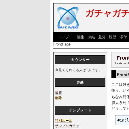
ガチャガ
[
トップ
] [
編集
|
凍結
|
差分
|
履歴
|
添付
FrontPage
Fron
カウンター
Last-modi
今見てくれてる人は1人です。
Front
↑
更新
ここは好き
後々、い
最新
ちなみ簡
削除
膨大系列
↑
どうして
テンプレート
#inc
特別ルール
サンプルガチャ