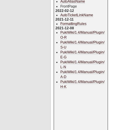
AutoAliasName
FrontPage
2022-02-12
AutoTicketLinkName
2021-12-11
FormattingRules
2021-12-08
PukiWiki/1.4/Manual/Plugin/
O-R
PukiWiki/1.4/Manual/Plugin/
S-U
PukiWiki/1.4/Manual/Plugin/
E-G
PukiWiki/1.4/Manual/Plugin/
L-N
PukiWiki/1.4/Manual/Plugin/
A-D
PukiWiki/1.4/Manual/Plugin/
H-K