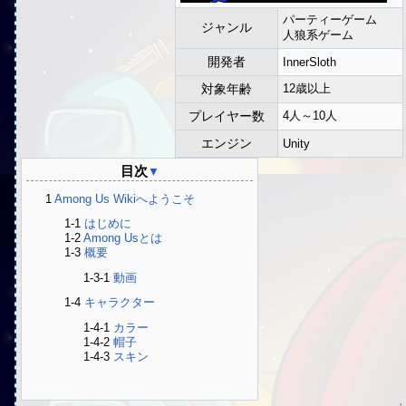
パーティーゲーム
ジャンル
人狼系ゲーム
開発者
InnerSloth
対象年齢
12歳以上
プレイヤー数
4人～10人
エンジン
Unity
目次
▼
Among Us Wikiへようこそ
はじめに
Among Usとは
概要
動画
キャラクター
カラー
帽子
スキン
↑