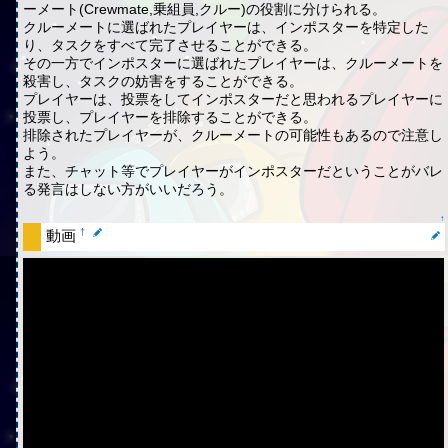
ーメート(Crewmate,乗組員,クルー)の役割に分けられる。
クルーメートに選ばれたプレイヤーは、インポスターを特定した
り、タスクをすべて完了させることができる。
その一方でインポスターに選ばれたプレイヤーは、クルーメートを
殺害し、タスクの妨害をすることができる。
プレイヤーは、投票をしてインポスターだと思われるプレイヤーに
投票し、プレイヤーを排除することができる。
排除されたプレイヤーが、クルーメートの可能性もあるので注意し
よう。
また、チャット等でプレイヤーがインポスターだということがバレ
る発言はしない方がいいだろう。
↑
動画
†