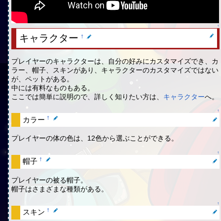
↑
キャラクター
†
プレイヤーのキャラクターは、自分の好みにカスタマイズでき、カ
ラー、帽子、スキンがあり、キャラクターのカスタマイズではない
が、ペットがある。
中には有料なものもある。
ここでは簡単に説明ので、詳しく知りたい方は、
キャラクター
へ。
↑
カラー
†
プレイヤーの体の色は、12色から選ぶことができる。
↑
帽子
†
プレイヤーの被る帽子。
帽子はさまざまな種類がある。
↑
スキン
†