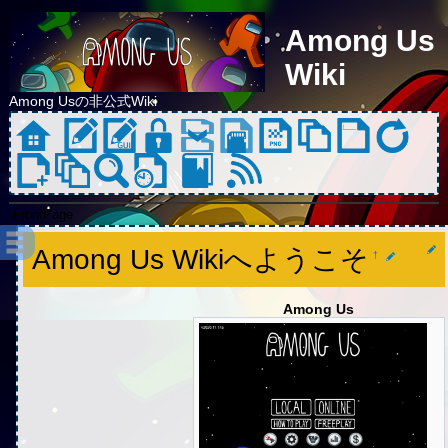
Among Us
Wiki
Among Usの非公式Wiki
FrontPage
Among Us Wikiへようこそ
†
Among Us