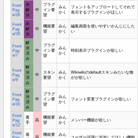
未
プラグ
Front
みん
フォントをアップロードしてそれで
解
中
イン要
Pag
かく
表示するプラグインがほしい
e/28
決
望
未
Front
機能要
みん
編集画面を使いやすいかんじにした
解
中
Pag
望
かく
い
e/29
決
解
プラグ
Front
決
みん
中
イン要
時刻表示プラグインが欲しい
Pag
済
かく
e/7
望
み
解
Front
決
スキン
みん
Wikiwikiのdefaultスキンみたいな物
中
Pag
済
要望
かく
がが欲しい
e/9
み
解
プラグ
Front
決
みん
中
イン要
フォント変更プラグインが欲しい
Pag
済
かく
e/16
望
み
Front
着
機能要
みん
高
メンバー機能が欲しい
Pag
手
望
かく
e/12
Front
着
機能要
みん
高
ユーザー認識に追加してほしい機能
Pag