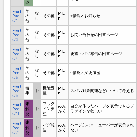
み
そ
Front
な
Pita
の
その他
<情報> お知らせ
Pag
し
n
e/1
他
そ
Front
な
Pita
の
その他
お問い合わせの回答ページ
Pag
し
n
e/3
他
そ
Front
な
Pita
の
その他
要望・バグ報告の回答ページ
Pag
し
n
e/4
他
そ
Front
な
Pita
の
その他
<情報> 変更履歴
Pag
し
n
e/6
他
Front
着
機能要
Pita
中
スパム対策関連などについて考える
Pag
手
望
n
e/5
未
プラグ
Front
みん
自分が作ったページを表示できるプ
解
中
イン要
Pag
かく
ラグインが欲しい
e/11
決
望
未
Front
バグ報
みん
ページ別のメニューバーが表示され
解
中
Pag
告
かく
ない
e/21
決