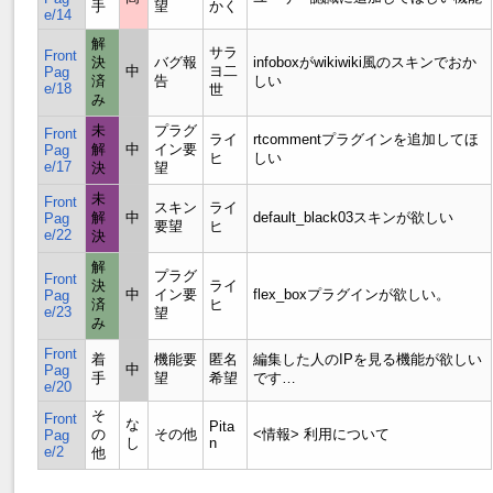
手
望
かく
e/14
解
サラ
Front
決
バグ報
infoboxがwikiwiki風のスキンでおか
中
ヨ二
Pag
済
告
しい
e/18
世
み
未
プラグ
Front
ライ
rtcommentプラグインを追加してほ
解
中
イン要
Pag
ヒ
しい
e/17
決
望
未
Front
スキン
ライ
解
中
default_black03スキンが欲しい
Pag
要望
ヒ
e/22
決
解
プラグ
Front
決
ライ
中
イン要
flex_boxプラグインが欲しい。
Pag
済
ヒ
e/23
望
み
Front
着
機能要
匿名
編集した人のIPを見る機能が欲しい
中
Pag
手
望
希望
です…
e/20
そ
Front
な
Pita
の
その他
<情報> 利用について
Pag
し
n
e/2
他