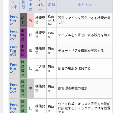
ペー
状
要
ゴリ
名前
タイトル
ジ名
態
度
ー
Front
Kan
却
機能要
設定ファイルを設定できる機能が欲
高
Pag
mink
下
望
しい
e/15
aku
未
Front
機能要
Pita
解
低
テーブルを左寄せにする設定を追加
Pag
望
n
e/26
決
未
Front
機能要
Pita
解
低
チュートリアル機能を実装する
Pag
望
n
e/27
決
解
Front
決
バグ報
Pita
低
広告の場所を改良する
Pag
済
告
n
e/10
み
解
Front
決
機能要
Pita
中
副管理者機能の追加
Pag
済
望
n
e/24
み
解
ウィキ作成にオススメ設定を自動的
Front
決
機能要
Pita
低
に設定するチェックボックスを設置
Pag
済
望
n
e/25
する