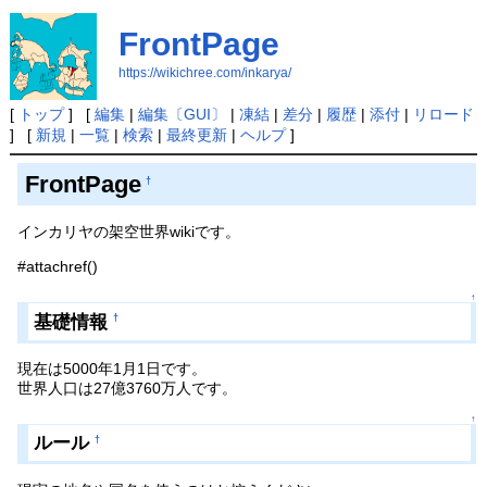
FrontPage
https://wikichree.com/inkarya/
[
トップ
] [
編集
|
編集〔GUI〕
|
凍結
|
差分
|
履歴
|
添付
|
リロード
] [
新規
|
一覧
|
検索
|
最終更新
|
ヘルプ
]
FrontPage
†
インカリヤの架空世界wikiです。
#attachref()
↑
基礎情報
†
現在は5000年1月1日です。
世界人口は27億3760万人です。
↑
ルール
†