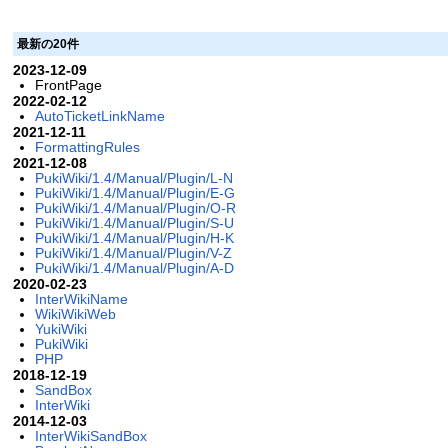
最新の20件
2023-12-09
FrontPage
2022-02-12
AutoTicketLinkName
2021-12-11
FormattingRules
2021-12-08
PukiWiki/1.4/Manual/Plugin/L-N
PukiWiki/1.4/Manual/Plugin/E-G
PukiWiki/1.4/Manual/Plugin/O-R
PukiWiki/1.4/Manual/Plugin/S-U
PukiWiki/1.4/Manual/Plugin/H-K
PukiWiki/1.4/Manual/Plugin/V-Z
PukiWiki/1.4/Manual/Plugin/A-D
2020-02-23
InterWikiName
WikiWikiWeb
YukiWiki
PukiWiki
PHP
2018-12-19
SandBox
InterWiki
2014-12-03
InterWikiSandBox