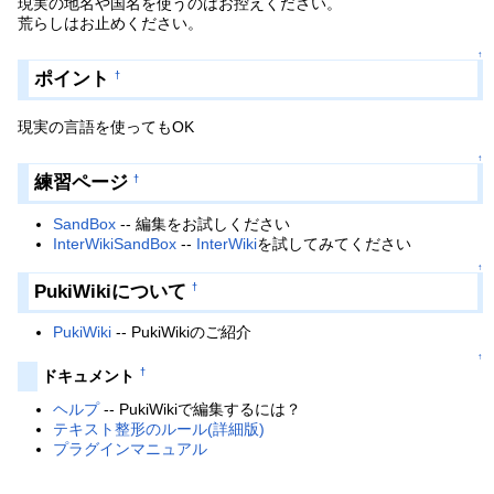
現実の地名や国名を使うのはお控えください。
荒らしはお止めください。
↑
ポイント
†
現実の言語を使ってもOK
↑
練習ページ
†
SandBox
-- 編集をお試しください
InterWikiSandBox
--
InterWiki
を試してみてください
↑
PukiWikiについて
†
PukiWiki
-- PukiWikiのご紹介
↑
†
ドキュメント
ヘルプ
-- PukiWikiで編集するには？
テキスト整形のルール(詳細版)
プラグインマニュアル