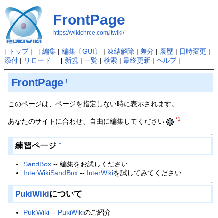
FrontPage
https://wikichree.com/itwiki/
[
トップ
] [
編集
|
編集〔GUI〕
|
凍結解除
|
差分
|
履歴
|
日時変更
|
添付
|
リロード
] [
新規
|
一覧
|
検索
|
最終更新
|
ヘルプ
]
FrontPage
†
このページは、ページを指定しない時に表示されます。
*1
あなたのサイトに合わせ、自由に編集してください
↑
練習ページ
†
SandBox
-- 編集をお試しください
InterWikiSandBox
--
InterWiki
を試してみてください
↑
PukiWiki
について
†
PukiWiki
--
PukiWiki
のご紹介