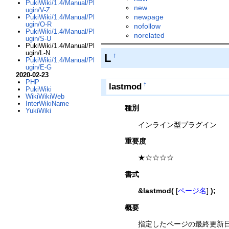
PukiWiki/1.4/Manual/Pl
new
ugin/V-Z
newpage
PukiWiki/1.4/Manual/Pl
ugin/O-R
nofollow
PukiWiki/1.4/Manual/Pl
norelated
ugin/S-U
PukiWiki/1.4/Manual/Pl
ugin/L-N
L
†
PukiWiki/1.4/Manual/Pl
ugin/E-G
2020-02-23
PHP
lastmod
†
PukiWiki
WikiWikiWeb
InterWikiName
種別
YukiWiki
インライン型プラグイン
重要度
★☆☆☆☆
書式
&lastmod(
[
ページ名
]
);
概要
指定したページの最終更新