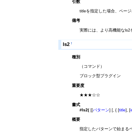
引数
titleを指定した場合、
備考
実際には、より高機能なls
ls2
†
種別
（コマンド）
ブロック型プラグイン
重要度
★★★☆☆
書式
#ls2(
[[
パターン
] [, { [
title
], [
概要
指定したパターンで始まる