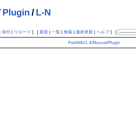
/
Plugin
/
L-N
|
添付
|
リロード
] [
新規
|
一覧
|
検索
|
最終更新
|
ヘルプ
] [
PukiWiki/1.4/Manual/Plugin