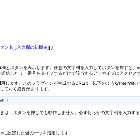
タン名
[,
入力欄の初期値
]]
)
とボタンを表示します。任意の文字列を入力してボタンを押すと、inter
を送信したり、番号をタイプするだけで該当するアーカイブにアクセス
iを利用します。このプラグインが生成するURLは、以下のようなInterWiki
を設定しておく必要があります。
の値]]
ときは、ボタンを押しても動作しません。必ず何らかの文字列を入力す
rWikiNameに設定した値の一つを指定します。