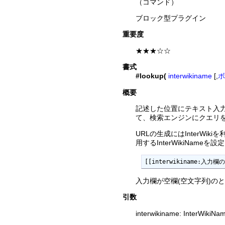
（コマンド）
ブロック型プラグイン
重要度
★★★☆☆
書式
#lookup(
interwikiname
[,
ボ
概要
記述した位置にテキスト入力欄
て、検索エンジンにクエリ
URLの生成にはInterWik
用するInterWikiName
[[interwikiname:入力欄
入力欄が空欄(空文字列)の
引数
interwikiname: Inte