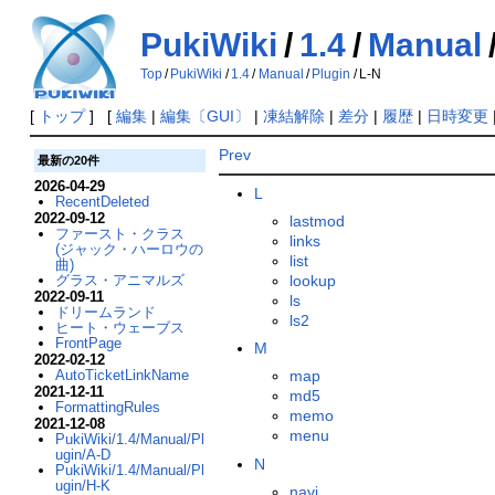
PukiWiki
/
1.4
/
Manual
Top
/
PukiWiki
/
1.4
/
Manual
/
Plugin
/
L-N
[
トップ
] [
編集
|
編集〔GUI〕
|
凍結解除
|
差分
|
履歴
|
日時変更
Prev
最新の20件
2026-04-29
L
RecentDeleted
2022-09-12
lastmod
ファースト・クラス
links
(ジャック・ハーロウの
list
曲)
lookup
グラス・アニマルズ
2022-09-11
ls
ドリームランド
ls2
ヒート・ウェーブス
FrontPage
M
2022-02-12
AutoTicketLinkName
map
2021-12-11
md5
FormattingRules
memo
2021-12-08
menu
PukiWiki/1.4/Manual/Pl
ugin/A-D
N
PukiWiki/1.4/Manual/Pl
ugin/H-K
navi