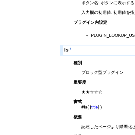
ボタン名: ボタンに表示する
入力欄の初期値: 初期値を
プラグイン内設定
PLUGIN_LOOKU
ls
†
種別
ブロック型プラグイン
重要度
★★☆☆☆
書式
#ls(
[
title
]
)
概要
記述したページより階層化