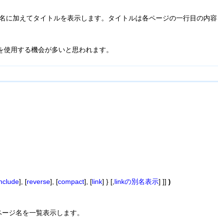
ページ名に加えてタイトルを表示します。タイトルは各ページの一行目の内
2を使用する機会が多いと思われます。
include
], [
reverse
], [
compact
], [
link
] } [,
linkの別名表示
] ]]
)
ページ名を一覧表示します。