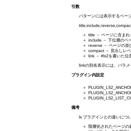
引数
パターンには表示するページ
title,include,reverse,
title － ページに含ま
include － 下位層
reverse － ペ
compact － 見出し
link － #ls2
linkの別名表示には、パラ
プラグイン内設定
PLUGIN_LS2_ANC
PLUGIN_LS2_AN
PLUGIN_LS2_LI
備考
ls プラグインとの違いにつ
階層化されたページの起