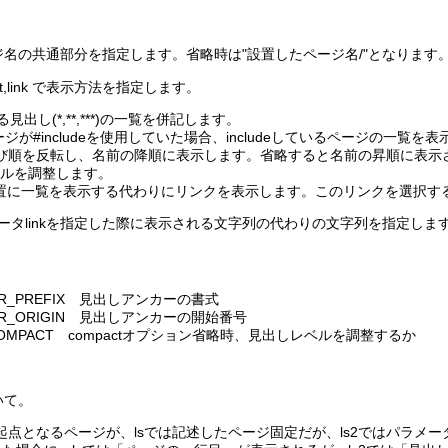
名の共通部分を指定します。省略時は"設置したページ名/"となります
compact,link で表示方法を指定します。
れる見出し(*,**,***)の一覧を併記します。
のページが#includeを使用していた場合、includeしているページの一覧を
ージの並び順を反転し、名前の降順に表示します。省略すると名前の昇順に表
レベルを調整します。
を書いた位置に一覧を表示する代わりにリンクを表示します。このリンクを選
メータlinkを指定した際に表示される文字列の代わりの文字列を指定しま
HOR_PREFIX 見出しアンカーの書式
CHOR_ORIGIN 見出しアンカーの開始番号
ST_COMPACT compactオプション省略時、見出しレベルを調整するか
いて。
点となるページが、lsでは記述したページ固定だが、ls2ではパラメ