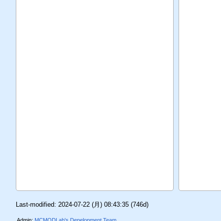
Last-modified: 2024-07-22 (月) 08:43:35
(746d)
Admin:
MCMODLab's Depelopment Team