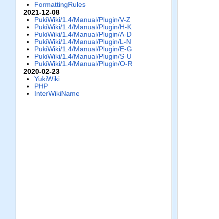
FormattingRules
2021-12-08
PukiWiki/1.4/Manual/Plugin/V-Z
PukiWiki/1.4/Manual/Plugin/H-K
PukiWiki/1.4/Manual/Plugin/A-D
PukiWiki/1.4/Manual/Plugin/L-N
PukiWiki/1.4/Manual/Plugin/E-G
PukiWiki/1.4/Manual/Plugin/S-U
PukiWiki/1.4/Manual/Plugin/O-R
2020-02-23
YukiWiki
PHP
InterWikiName