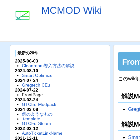
MCMOD Wiki
最新の20件
Fron
2025-06-03
Cleanroom導入方法の解説
2024-08-10
Smart Optimize
このwiki
2024-07-24
Gregtech CEu
2024-07-22
FrontPage
解説M
2024-03-24
GTCEu-Modpack
Greg
2024-03-08
例のようなもの
.template
GTCEu-Steam
解説M
2022-02-12
AutoTicketLinkName
Smar
2021-12-11