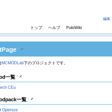
編集
トップ
ヘルプ
PukiWiki
tPage
†
は
MCMODLab
下のプロジェクトです。
od一覧
†
tech CEu
odpack一覧
†
t Optimize