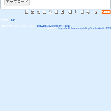
Admin:
Pitan
PukiWiki 1.5.4
© 2001-2022
PukiWiki Development Team
短縮URL:
https://wikichree.com/pitablog/?cmd=s&k=31ef3f6