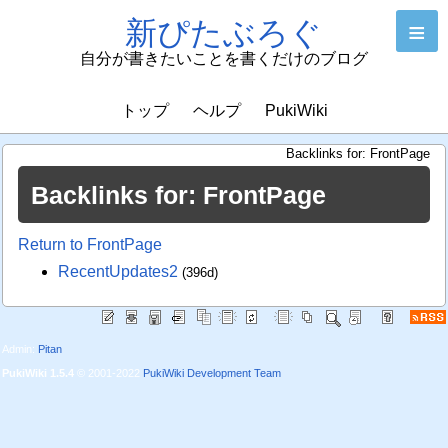
新ぴたぶろぐ
≡
自分が書きたいことを書くだけのブログ
トップ
ヘルプ
PukiWiki
Backlinks for: FrontPage
Backlinks for: FrontPage
Return to FrontPage
RecentUpdates2
(396d)
Admin:
Pitan
PukiWiki 1.5.4
© 2001-2022
PukiWiki Development Team