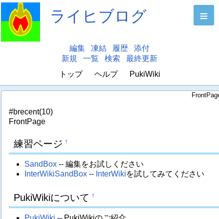
ライヒブログ
≡
編集
凍結
履歴
添付
新規
一覧
検索
最終更新
トップ
ヘルプ
PukiWiki
FrontPag
#brecent(10)
FrontPage
練習ページ
†
SandBox
-- 編集をお試しください
InterWikiSandBox
--
InterWiki
を試してみてください
PukiWikiについて
†
PukiWiki
-- PukiWikiのご紹介