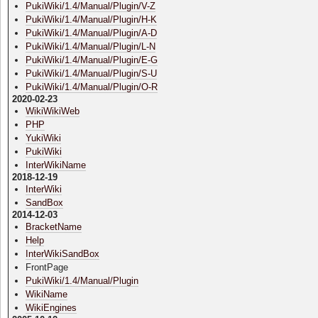
PukiWiki/1.4/Manual/Plugin/V-Z
PukiWiki/1.4/Manual/Plugin/H-K
PukiWiki/1.4/Manual/Plugin/A-D
PukiWiki/1.4/Manual/Plugin/L-N
PukiWiki/1.4/Manual/Plugin/E-G
PukiWiki/1.4/Manual/Plugin/S-U
PukiWiki/1.4/Manual/Plugin/O-R
2020-02-23
WikiWikiWeb
PHP
YukiWiki
PukiWiki
InterWikiName
2018-12-19
InterWiki
SandBox
2014-12-03
BracketName
Help
InterWikiSandBox
FrontPage
PukiWiki/1.4/Manual/Plugin
WikiName
WikiEngines