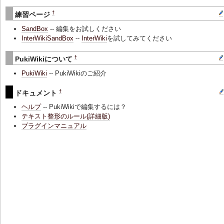
†
練習ページ
SandBox
-- 編集をお試しください
InterWikiSandBox
--
InterWiki
を試してみてください
†
PukiWikiについて
PukiWiki
-- PukiWikiのご紹介
†
ドキュメント
ヘルプ
-- PukiWikiで編集するには？
テキスト整形のルール(詳細版)
プラグインマニュアル