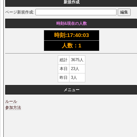
新規作成
ページ新規作成:
時刻&現在の人数
時刻:
17:40:03
人数：1
総計
3675人
本日
23人
昨日
3人
メニュー
ルール
参加方法