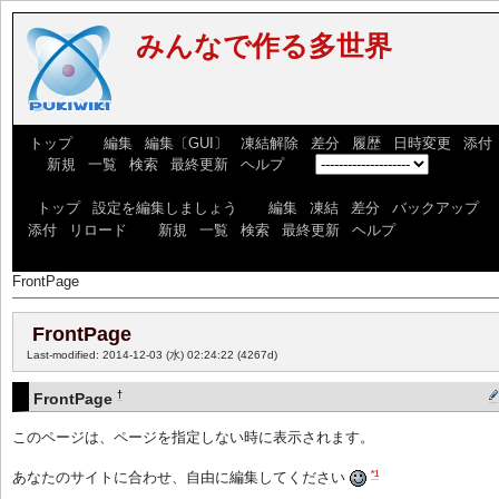
みんなで作る多世界
[
トップ
] [
編集
|
編集〔GUI〕
|
凍結解除
|
差分
|
履歴
|
日時変更
|
添付
] [
新規
|
一覧
|
検索
|
最終更新
|
ヘルプ
] [
]
[
トップ
|
設定を編集しましょう
] [
編集
|
凍結
|
差分
|
バックアップ
|
添付
|
リロード
] [
新規
|
一覧
|
検索
|
最終更新
|
ヘルプ
]
FrontPage
FrontPage
Last-modified: 2014-12-03 (水) 02:24:22
(4267d)
†
FrontPage
このページは、ページを指定しない時に表示されます。
*1
あなたのサイトに合わせ、自由に編集してください