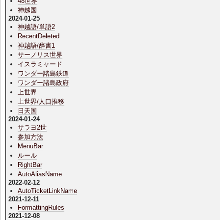
48世界
神越国
2024-01-25
神越語/単語2
RecentDeleted
神越語/辞書1
サーノリス世界
イスラミャード
ワンダー諸島鉄道
ワンダー諸島政府
上世界
上世界/人口推移
日天国
2024-01-24
サラヨ2世
参加方法
MenuBar
ルール
RightBar
AutoAliasName
2022-02-12
AutoTicketLinkName
2021-12-11
FormattingRules
2021-12-08