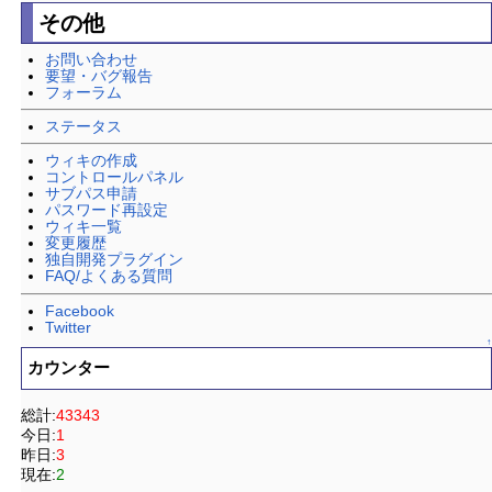
その他
お問い合わせ
要望・バグ報告
フォーラム
ステータス
ウィキの作成
コントロールパネル
サブパス申請
パスワード再設定
ウィキ一覧
変更履歴
独自開発プラグイン
FAQ/よくある質問
Facebook
Twitter
↑
カウンター
総計:
43343
今日:
1
昨日:
3
現在:
2