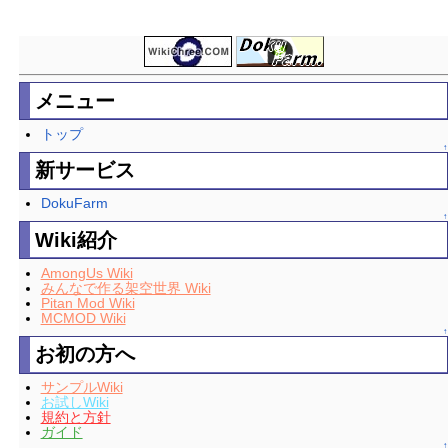
メニュー
トップ
↑
新サービス
DokuFarm
↑
Wiki紹介
AmongUs Wiki
みんなで作る架空世界 Wiki
Pitan Mod Wiki
MCMOD Wiki
↑
お初の方へ
サンプルWiki
お試しWiki
規約と方針
ガイド
↑